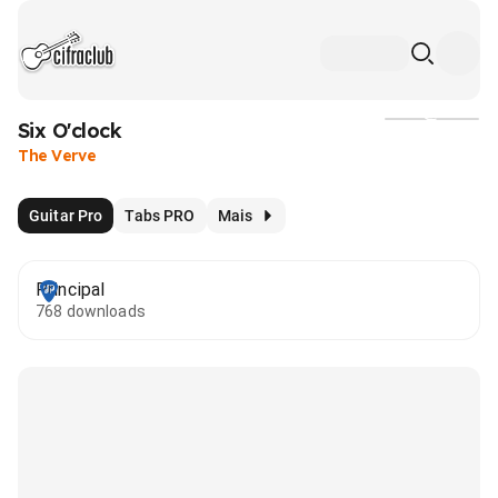
Six O'clock
Mídia
The Verve
Guitar Pro
Tabs PRO
Mais
Principal
768 downloads