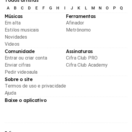
A
B
C
D
E
F
G
H
I
J
K
L
M
N
O
P
Q
R
Músicas
Ferramentas
Em alta
Afinador
Estilos musicais
Metrônomo
Novidades
Videos
Comunidade
Assinaturas
Entrar ou criar conta
Cifra Club PRO
Enviar cifras
Cifra Club Academy
Pedir videoaula
Sobre o site
Termos de uso e privacidade
Ajuda
Baixe o aplicativo