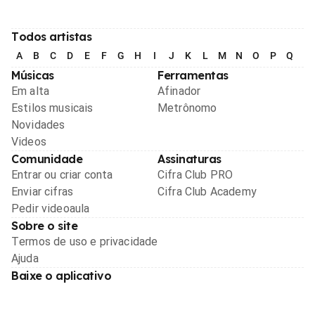
Todos artistas
A
B
C
D
E
F
G
H
I
J
K
L
M
N
O
P
Q
R
Músicas
Ferramentas
Em alta
Afinador
Estilos musicais
Metrônomo
Novidades
Videos
Comunidade
Assinaturas
Entrar ou criar conta
Cifra Club PRO
Enviar cifras
Cifra Club Academy
Pedir videoaula
Sobre o site
Termos de uso e privacidade
Ajuda
Baixe o aplicativo