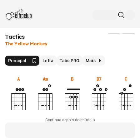
Tactics
Mídia
The Yellow Monkey
Principal
Letra
Tabs PRO
Mais
A
Am
B
B7
C
Continua depois do anúncio