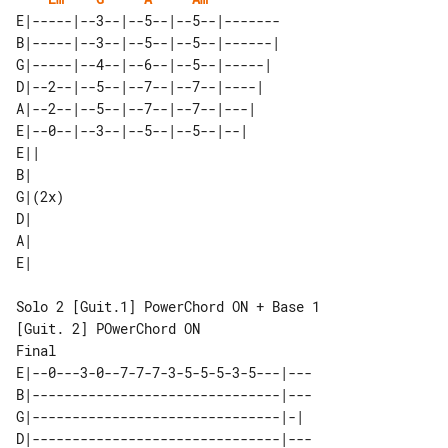
E|-----|--3--|--5--|--5--|-------

B|-----|--3--|--5--|--5--|------|

G|-----|--4--|--6--|--5--|-----| 

D|--2--|--5--|--7--|--7--|----|  

A|--2--|--5--|--7--|--7--|---|   

E|--0--|--3--|--5--|--5--|--|    

E||    

B|     

G|(2x) 

D|     

A|     

Solo 2 [Guit.1] PowerChord ON + Base 1 

[Guit. 2] POwerChord ON

E|--0---3-0--7-7-7-3-5-5-5-3-5---|---

B|-------------------------------|---

G|-------------------------------|-| 

D|-------------------------------|---
