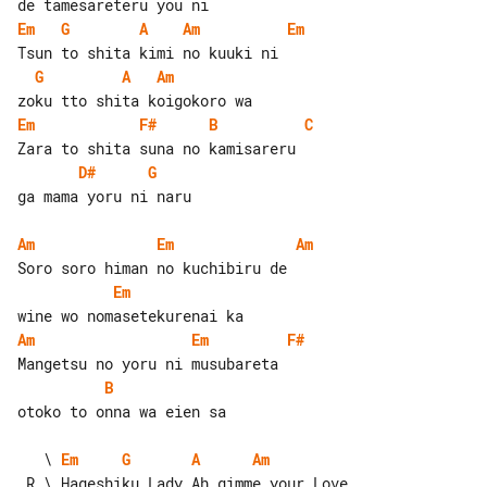
Em
G
A
Am
Em
G
A
Am
Em
F#
B
C
D#
G
ga mama yoru ni naru

Am
Em
Am
Em
Am
Em
F#
B
otoko to onna wa eien sa

   \ 
Em
G
A
Am