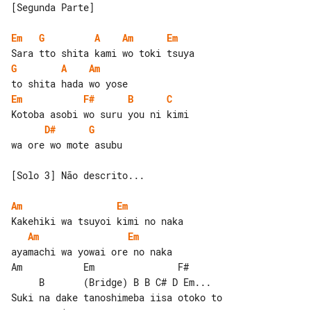
[Segunda Parte]

Em
G
A
Am
Em
G
A
Am
Em
F#
B
C
D#
G
wa ore wo mote asubu

[Solo 3] Não descrito...

Am
Em
Am
Em
ayamachi wa yowai ore no naka

Am           Em               F#       

     B       (Bridge) B B C# D Em...

Suki na dake tanoshimeba iisa otoko to 
