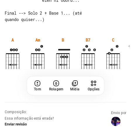
                eien ni odoru...

Final --> Solo 2 + Base 1... (até 

A
Am
B
B7
C
4
Tom
Rolagem
Mídia
Opções
Composição
:
Envio por
Essa informação está errada?
Enviar revisão