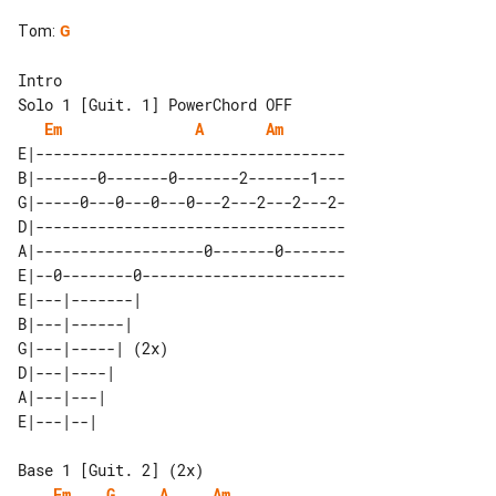
Tom
:
G
Solo 1 [Guit. 1] PowerChord OFF

Em
A
Am
E|-----------------------------------

B|-------0-------0-------2-------1---

G|-----0---0---0---0---2---2---2---2-

D|-----------------------------------

A|-------------------0-------0-------

E|--0--------0-----------------------

E|---|-------|    

B|---|------|     

G|---|-----| (2x) 

D|---|----|       

A|---|---|        

Base 1 [Guit. 2] (2x)

Em
G
A
Am