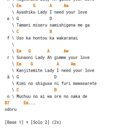
   \ 
Em
G
A
Am
   \ Ayashiku Lady I need your love

 e \ G             D

   \ 
C
B
   \ 
Em
G
A
Am
   \ 
Em
G
A
Am
   \ Kanjitemite Lady I need your love

 ã \ G               D

   \ 
C
B
B7
Em
...

odoru

[Base 1] + [Solo 2] (2x)
