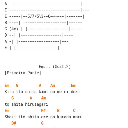
A|-------------------------------|---

E|-------------------------------|---

E|-----|--5/7\5\3--0~~~~--|-------| 

B|----| |------------------|------  

G|(4x)-| |------------------|-----  

D|--| |------------------|----      

A|-| |------------------|---        

               Em... (Guit.2)

[Primeira Parte]

Em
G
A
Am
Em
G
A
Am
Em
F#
B
C
D#
G