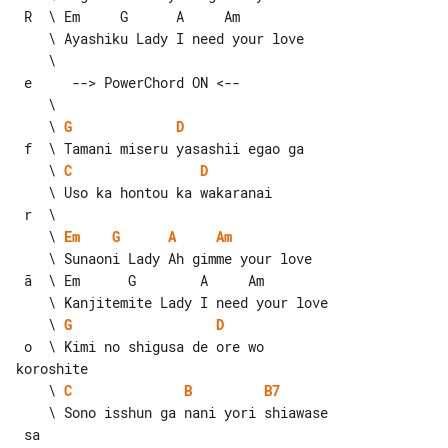
 R  \ Em     G      A     Am

    \ Ayashiku Lady I need your love

    \

 e     --> PowerChord ON <--

    \ 
G
D
    \ 
C
D
    \ Uso ka hontou ka wakaranai

    \ 
Em
G
A
Am
    \ Sunaoni Lady Ah gimme your love

 ã  \ Em      G        A     Am

    \ 
G
D
 o  \ Kimi no shigusa de ore wo 

    \ 
C
B
B7
    \ Sono isshun ga nani yori shiawase

 sa
