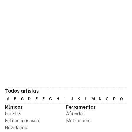
Todos artistas
A
B
C
D
E
F
G
H
I
J
K
L
M
N
O
P
Q
R
Músicas
Ferramentas
Em alta
Afinador
Estilos musicais
Metrônomo
Novidades