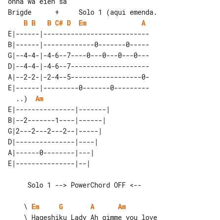
Brigde      +     Solo 1 (aqui emenda.

B
B
B
C#
D
Em
A
E|------|---------------------------

B|------|-------------0-------0-----

G|--4-4-|-4-6--7----0---0---0---0---

D|--4-4-|-4-6--7--------------------

A|--2-2-|-2-4--5------------------0-

E|------|---------0-------0---------

  ..)  
Am
E|---------------|-------| 

B|--2-------1----|------|  

G|2---2---2---2--|-----|   

D|---------------|----|    

A|------0--------|---|     

     Solo 1 --> PowerChord OFF <--

    \ 
Em
G
A
Am
    \ Hageshiku Lady Ah gimme you love
