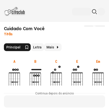
Cuidado Com Você
Mídia
Titãs
Principal
Letra
Mais
A
B
C
E
Em
Continua depois do anúncio