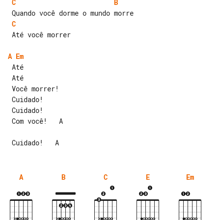
C
B
C
 Até você morrer

A
Em
 Até

 Até

 Você morrer!

 Cuidado!

 Cuidado!

 Com você!   A

A
B
C
E
Em