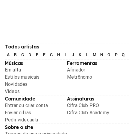
Todos artistas
A
B
C
D
E
F
G
H
I
J
K
L
M
N
O
P
Q
R
Músicas
Ferramentas
Em alta
Afinador
Estilos musicais
Metrônomo
Novidades
Videos
Comunidade
Assinaturas
Entrar ou criar conta
Cifra Club PRO
Enviar cifras
Cifra Club Academy
Pedir videoaula
Sobre o site
Termos de uso e privacidade