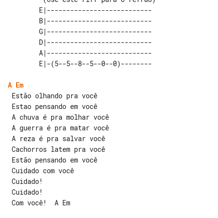
        E|---------------------------

        B|---------------------------

        G|---------------------------

        D|---------------------------

        A|---------------------------

A
Em
 Estão olhando pra você

 Estao pensando em você

 A chuva é pra molhar você

 A guerra é pra matar você

 A reza é pra salvar você

 Cachorros latem pra você

 Estão pensando em você

 Cuidado com você

 Cuidado!

 Com você!  A Em
