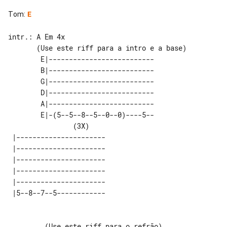
Tom
:
E
       (Use este riff para a intro e a base)

        E|--------------------------

        B|--------------------------

        G|--------------------------

        D|--------------------------

        A|--------------------------

        E|-(5--5--8--5--0--0)----5--

                (3X)                

 |----------------------  

 |----------------------  

 |----------------------  

 |----------------------  

 |----------------------  

 |5--8--7--5------------  

         (Use este riff para o refrão)
