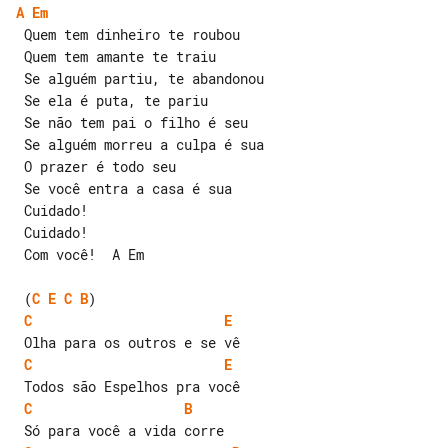
A
Em
 Quem tem dinheiro te roubou

 Quem tem amante te traiu

 Se alguém partiu, te abandonou

 Se ela é puta, te pariu

 Se não tem pai o filho é seu

 Se alguém morreu a culpa é sua

 O prazer é todo seu

 Se você entra a casa é sua

 Cuidado!

 Cuidado!

 Com você!  A Em

 (
C
E
C
B
C
E
C
E
C
B