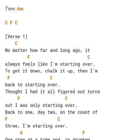
Tom
:
Am
C
F
C
C
F
C
always feels like I'm starting over.

F
C
back to starting over.

F
C
out I was only starting over.

F
C
G
F