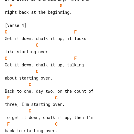
F
G
right back at the beginning.

C
F
C
C
F
C
C
F
C
C
F
C