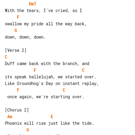
Dm7
F
G
down, down, down.

C
F
C
its speak hallelujah, we started over.

F
C
 once again, we're starting over.

Am
E
G