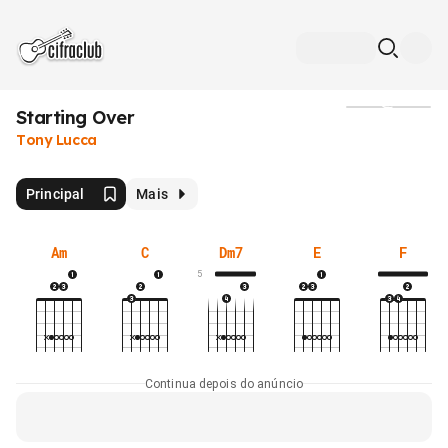
Starting Over
Mídia
Tony Lucca
Principal
Mais
Am
C
Dm7
E
F
5
Continua depois do anúncio