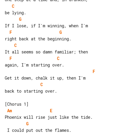
C
G
F
G
C
F
C
F
C
back to starting over.

Am
E
G