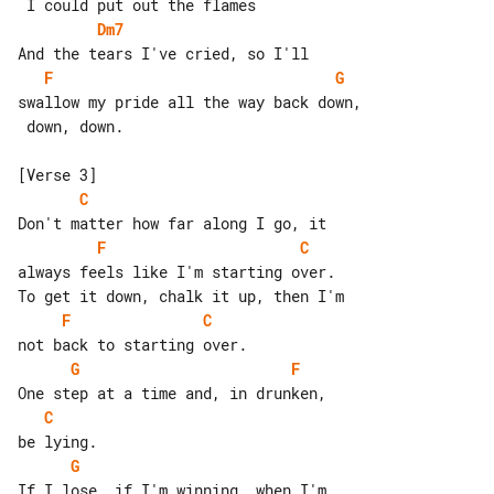
Dm7
F
G
swallow my pride all the way back down,

 down, down.

C
F
C
always feels like I'm starting over.

F
C
G
F
C
G