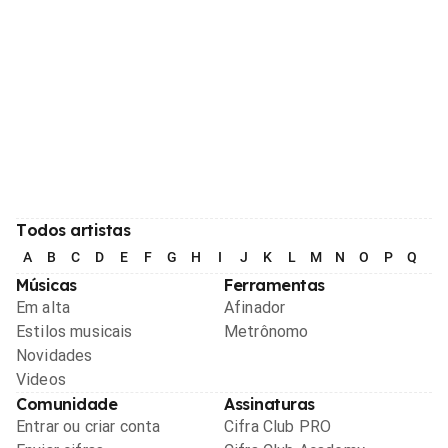
Todos artistas
A
B
C
D
E
F
G
H
I
J
K
L
M
N
O
P
Q
R
Músicas
Ferramentas
Em alta
Afinador
Estilos musicais
Metrônomo
Novidades
Videos
Comunidade
Assinaturas
Entrar ou criar conta
Cifra Club PRO