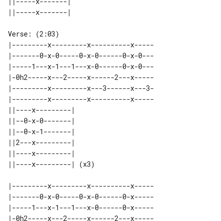
||-----x-------| 

Verse: (2:03)

|---------x---------x----------x-----

|-------0-x-0-----0-x-0------0-x-0---

|-----1---x-1---1---x-0------0-x-0---

|-0h2-----x---2-----x------2---x-----

|---------x---------x---3------x---3-

|---------x---------x----------x-----

||----x---------|      

||--0-x-0-------|      

||--0-x-1-------|      

||2---x---------|      

||----x---------|      

|---------x---------x----------x-----

|-------0-x-0-----0-x-0------0-x-----

|-----1---x-1---1---x-0------0-x-----

|-0h2-----x---2-----x------2---x-----
