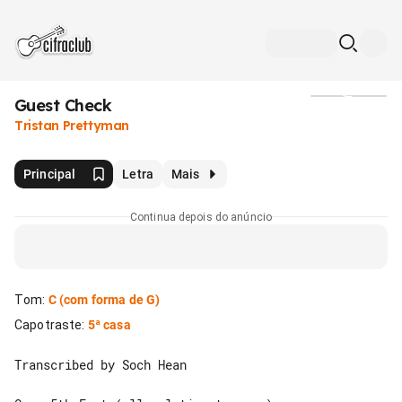
Guest Check
Mídia
Tristan Prettyman
Principal
Letra
Mais
Continua depois do anúncio
Tom
:
C
(com forma de G)
Capotraste
:
5ª casa
Transcribed by Soch Hean
