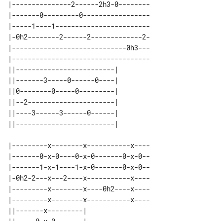
|---------------2------2h3-0--------

|-------0---------0-----------------

|-----1----1------------------------

|-0h2--------2------2-------------2-

|-----------------------------0h3---

|-----------------------------------

||-------------------------| 

||-------3-----0------0----| 

||0--------0-----0---------| 

||--2----------------------| 

||----3------3------0------| 

|---------x--------x-----------x----

|-------0-x-0----0-x-0-------0-x-0--

|-------1-x-1----1-x-0-------0-x-0--

|-0h2-2---x---2----x-----------x----

|---------x--------x----0h2----x----

|---------x--------x-----------x----

||-------x---------| 
