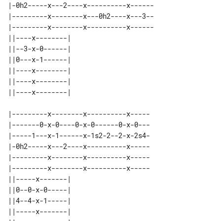
|-0h2-----x---2----x----------x------

|---------x--------x---0h2----x---3--

|---------x--------x----------x------

||----x--------| 

||--3-x-0------| 

||0---x-1------| 

||----x--------| 

||----x--------| 

|---------x--------x----------x-----

|-------0-x-0----0-x-0------0-x-0---

|-----1---x-1------x-1s2-2--2-x-2s4-

|-0h2-----x---2----x----------x-----

|---------x--------x----------x-----

|---------x--------x----------x-----

||-----x-------| 

||0--0-x-0-----| 

||4--4-x-1-----| 

||-----x-------| 
