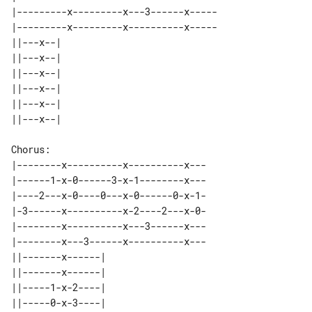
|---------x---------x---3------x-----

|---------x---------x----------x-----

||---x--| 

||---x--| 

||---x--| 

||---x--| 

||---x--| 

Chorus:

|--------x----------x----------x---

|------1-x-0------3-x-1--------x---

|----2---x-0----0---x-0------0-x-1-

|-3------x----------x-2----2---x-0-

|--------x----------x---3------x---

|--------x---3------x----------x---

||-------x------|      

||-------x------|      

||-----1-x-2----|      

||-----0-x-3----|      
