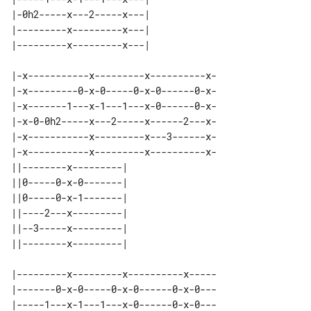
|-0h2-----x---2-----x---| 

|---------x---------x---| 

|-x-----------x---------x----------x-

|-x---------0-x-0-----0-x-0------0-x-

|-x-------1---x-1---1---x-0------0-x-

|-x-0-0h2-----x---2-----x------2---x-

|-x-----------x---------x---3------x-

|-x-----------x---------x----------x-

||--------x---------| 

||0-----0-x-0-------| 

||0-----0-x-1-------| 

||----2---x---------| 

||--3-----x---------| 

|---------x---------x----------x-----

|-------0-x-0-----0-x-0------0-x-0---

|-----1---x-1---1---x-0------0-x-0---
