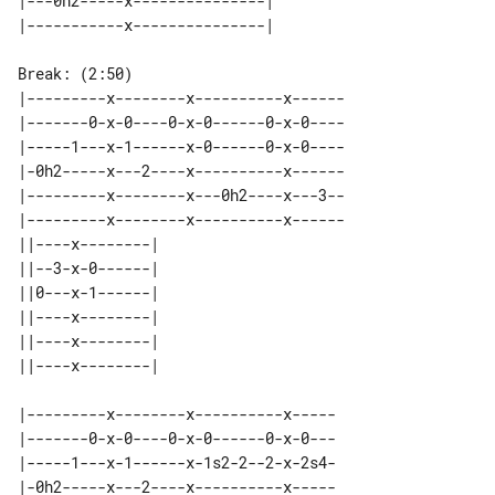
|---0h2-----x---------------| 

Break: (2:50)

|---------x--------x----------x------

|-------0-x-0----0-x-0------0-x-0----

|-----1---x-1------x-0------0-x-0----

|-0h2-----x---2----x----------x------

|---------x--------x---0h2----x---3--

|---------x--------x----------x------

||----x--------| 

||--3-x-0------| 

||0---x-1------| 

||----x--------| 

||----x--------| 

|---------x--------x----------x-----

|-------0-x-0----0-x-0------0-x-0---

|-----1---x-1------x-1s2-2--2-x-2s4-

|-0h2-----x---2----x----------x-----
