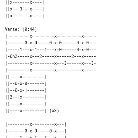
||x-------x----| 

||x---3---x----| 

Verse: (0:44)

|---------x---------x----------x-----

|-------0-x-0-----0-x-0------0-x-0---

|-----1---x-1---1---x-0------0-x-0---

|-0h2-----x---2-----x------2---x-----

|---------x---------x---3------x---3-

|---------x---------x----------x-----

||----x---------|      

||--0-x-0-------|      

||--0-x-1-------|      

||2---x---------|      

||----x---------|      

|---------x---------x---| 

|-------0-x-0-----0-x---| 

|-----1---x-1---1---x---| 
