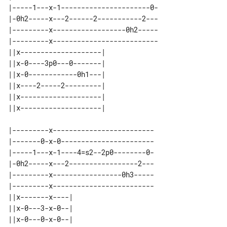
|-----1---x-1----------------------0-

|-0h2-----x---2------2-----------2---

|---------x------------------0h2-----

|---------x--------------------------

||x--------------------| 

||x-0----3p0---0-------| 

||x-0------------0h1---| 

||x----2-----2---------| 

||x--------------------| 

|---------x-------------------------

|-------0-x-0-----------------------

|-----1---x-1----4=s2--2p0--------0-

|-0h2-----x---2-----------------2---

|---------x-----------------0h3-----

|---------x-------------------------

||x-------x----| 

||x-0---3-x-0--| 

||x-0---0-x-0--| 
