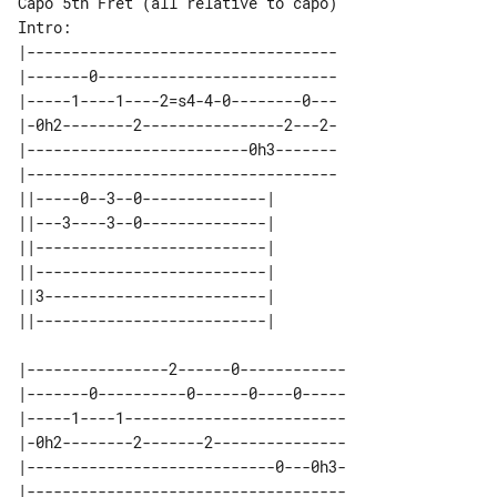
Intro:

|-----------------------------------

|-------0---------------------------

|-----1----1----2=s4-4-0--------0---

|-0h2--------2----------------2---2-

|-------------------------0h3-------

|-----------------------------------

||-----0--3--0--------------| 

||---3----3--0--------------| 

||--------------------------| 

||--------------------------| 

||3-------------------------| 

|----------------2------0------------

|-------0----------0------0----0-----

|-----1----1-------------------------

|-0h2--------2-------2---------------

|----------------------------0---0h3-

|------------------------------------
