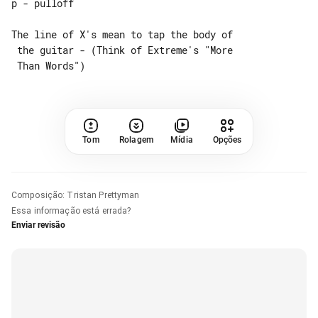
p - pulloff

The line of X's mean to tap the body of

 the guitar - (Think of Extreme's "More

Tom
Rolagem
Mídia
Opções
Composição
:
Tristan Prettyman
Essa informação está errada?
Enviar revisão