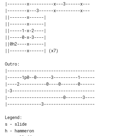
|--------x----------x---3------x---

|--------x---3------x----------x---

||-------x------|      

||-------x------|      

||-----1-x-2----|      

||-----0-x-3----|      

||0h2----x------|      

Outro:

|------------------------------------

|------1p0--0------3----------1------

|----2-----------0----0-------0------

|-3----------------------------------

|-----------------------0-------3----

Legend:

s - slide

h - hammeron
