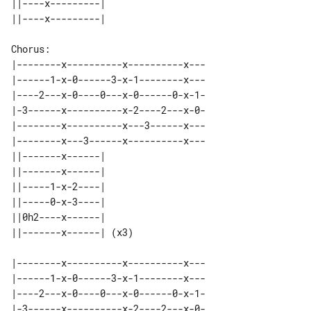
||----x---------| 

Chorus:

|--------x----------x----------x---

|------1-x-0------3-x-1--------x---

|----2---x-0----0---x-0------0-x-1-

|-3------x----------x-2----2---x-0-

|--------x----------x---3------x---

|--------x---3------x----------x---

||-------x------|      

||-------x------|      

||-----1-x-2----|      

||-----0-x-3----|      

||0h2----x------|      

|--------x----------x----------x---

|------1-x-0------3-x-1--------x---

|----2---x-0----0---x-0------0-x-1-

|-3------x----------x-2----2---x-0-
