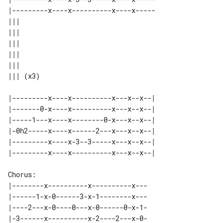
|---------x----x----------x----x-----

|||      

|||      

|||      

|||      

|||      

|---------x----x----------x---x--x--|

|-------0-x----x----------x---x--x--|

|-----1---x----x--------0-x---x--x--|

|-0h2-----x----x------2---x---x--x--|

|---------x----x-3--3-----x---x--x--|

Chorus:

|--------x----------x----------x---

|------1-x-0------3-x-1--------x---

|----2---x-0----0---x-0------0-x-1-

|-3------x----------x-2----2---x-0-
