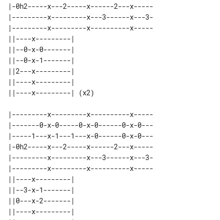
|-0h2-----x---2-----x------2---x-----

|---------x---------x---3------x---3-

|---------x---------x----------x-----

||----x---------|      

||--0-x-0-------|      

||--0-x-1-------|      

||2---x---------|      

||----x---------|      

|---------x---------x----------x-----

|-------0-x-0-----0-x-0------0-x-0---

|-----1---x-1---1---x-0------0-x-0---

|-0h2-----x---2-----x------2---x-----

|---------x---------x---3------x---3-

|---------x---------x----------x-----

||----x---------| 

||--3-x-1-------| 

||0---x-2-------| 

||----x---------| 
