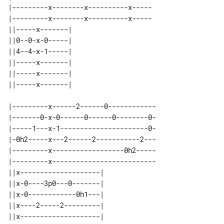
|---------x--------x----------x-----

|---------x--------x----------x-----

||-----x-------| 

||0--0-x-0-----| 

||4--4-x-1-----| 

||-----x-------| 

||-----x-------| 

|---------x------2------0------------

|-------0-x-0------0------0--------0-

|-----1---x-1----------------------0-

|-0h2-----x---2------2-----------2---

|---------x------------------0h2-----

|---------x--------------------------

||x--------------------| 

||x-0----3p0---0-------| 

||x-0------------0h1---| 

||x----2-----2---------| 

||x--------------------| 
