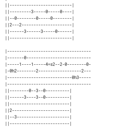
||--------------------------| 

||---------3-----0-----0----| 

||--0--------0-----0--------| 

||2---2---------------------| 

||------3------3-----0------| 

|-----------------------------------

|-------0---------------------------

|-----1----1-----4=s2--2-0--------0-

|-0h2--------2------------------2---

|---------------------------0h3-----

|-----------------------------------

||--------0--3--0----------| 

||------3----3--0----------| 

||-------------------------| 

||2------------------------| 

||--3----------------------| 
