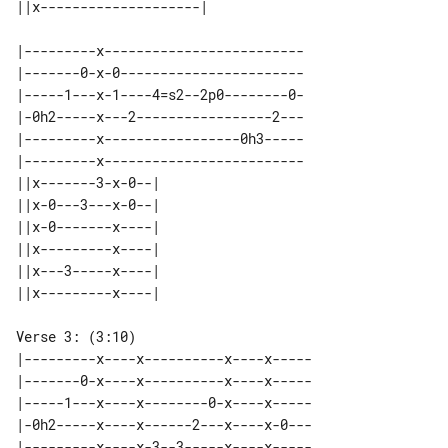
|---------x-------------------------

|-------0-x-0-----------------------

|-----1---x-1----4=s2--2p0--------0-

|-0h2-----x---2-----------------2---

|---------x-----------------0h3-----

|---------x-------------------------

||x-------3-x-0--| 

||x-0---3---x-0--| 

||x-0-------x----| 

||x---------x----| 

||x---3-----x----| 

Verse 3: (3:10)

|---------x----x----------x----x-----

|-------0-x----x----------x----x-----

|-----1---x----x--------0-x----x-----

|-0h2-----x----x------2---x----x-0---

|---------x----x-3--3-----x----x-----
