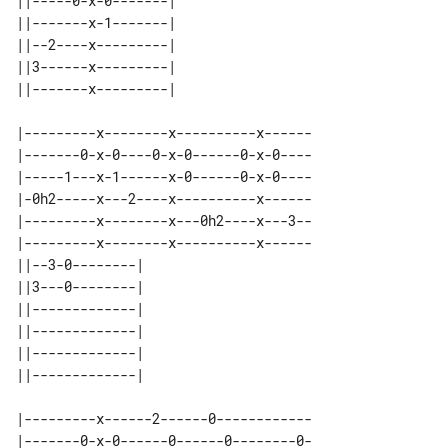
||-----0-x-0-------| 

||-------x-1-------| 

||--2----x---------| 

||3------x---------| 

|---------x--------x----------x------

|-------0-x-0----0-x-0------0-x-0----

|-----1---x-1------x-0------0-x-0----

|-0h2-----x---2----x----------x------

|---------x--------x---0h2----x---3--

|---------x--------x----------x------

||--3-0--------| 

||3---0--------| 

||-------------| 

||-------------| 

||-------------| 

|---------x------2------0------------

|-------0-x-0------0------0--------0-
