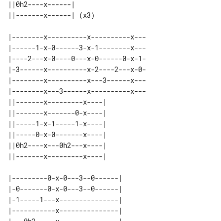
||0h2----x------|      

|--------x----------x----------x---

|------1-x-0------3-x-1--------x---

|----2---x-0----0---x-0------0-x-1-

|-3------x----------x-2----2---x-0-

|--------x----------x---3------x---

|--------x---3------x----------x---

||-------x---------x----| 

||-------x-------0-x----| 

||-----1-x-1-----1-x----| 

||-----0-x-0-------x----| 

||0h2----x---0h2---x----| 

|---------0-x-0---3--0------| 

|-0-------0-x-0---3--0------| 

|-1-----1---x---------------| 

|-----------x---------------| 
