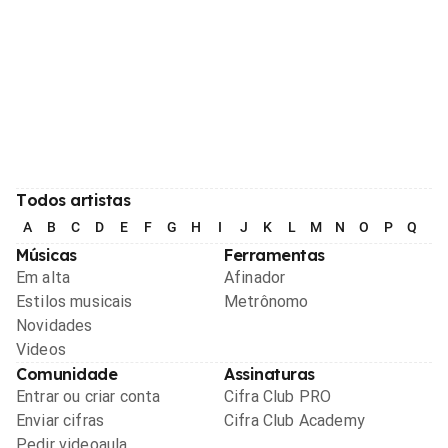
Todos artistas
A
B
C
D
E
F
G
H
I
J
K
L
M
N
O
P
Q
R
Músicas
Ferramentas
Em alta
Afinador
Estilos musicais
Metrônomo
Novidades
Videos
Comunidade
Assinaturas
Entrar ou criar conta
Cifra Club PRO
Enviar cifras
Cifra Club Academy
Pedir videoaula