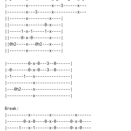
|--------x----------x---3------x---

|--------x---3------x----------x---

||-------x---------x----| 

||-------x-------0-x----| 

||-----1-x-1-----1-x----| 

||-----0-x-0-------x----| 

||0h2----x---0h2---x----| 

|---------0-x-0---3--0------| 

|-0-------0-x-0---3--0------| 

|-1-----1---x---------------| 

|-----------x---------------| 

|---0h2-----x---------------| 

Break:

|---------x--------x----------x------

|-------0-x-0----0-x-0------0-x-0----

|-----1---x-1------x-0------0-x-0----
