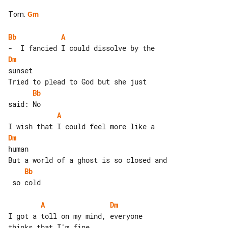
Tom
:
Gm
Bb
A
Dm
sunset

Bb
A
Dm
human

Bb
 so cold

A
Dm
I got a toll on my mind, everyone 
