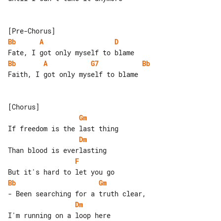
Bb
A
D
Bb
A
G7
Bb
Faith, I got only myself to blame

Gm
Dm
F
Bb
Gm
Dm