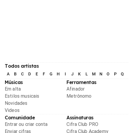
Todos artistas
A
B
C
D
E
F
G
H
I
J
K
L
M
N
O
P
Q
R
Músicas
Ferramentas
Em alta
Afinador
Estilos musicais
Metrônomo
Novidades
Videos
Comunidade
Assinaturas
Entrar ou criar conta
Cifra Club PRO
Enviar cifras
Cifra Club Academy