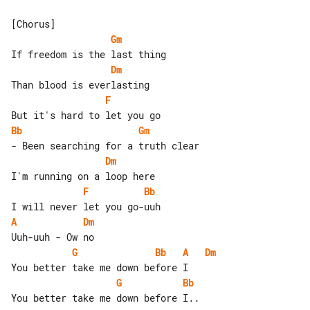
Gm
Dm
F
Bb
Gm
Dm
F
Bb
A
Dm
G
Bb
A
Dm
G
Bb
You better take me down before I..
