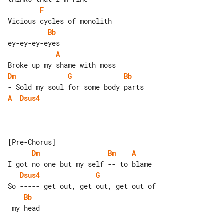
F
Bb
A
Dm
G
Bb
A
Dsus4
Dm
Bm
A
Dsus4
G
Bb
 my head
