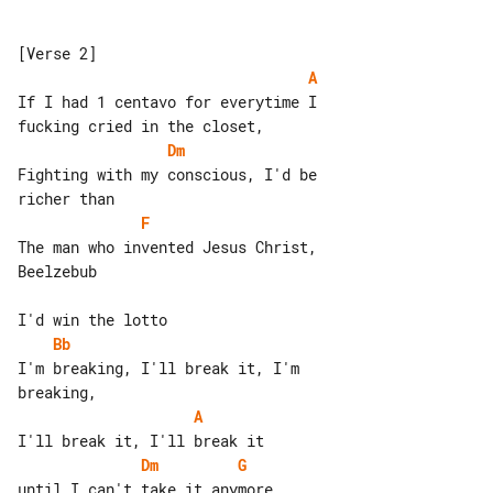
A
If I had 1 centavo for everytime I 

Dm
Fighting with my conscious, I'd be 

F
The man who invented Jesus Christ, 

Beelzebub

Bb
I'm breaking, I'll break it, I'm 

A
Dm
G
until I can't take it anymore
