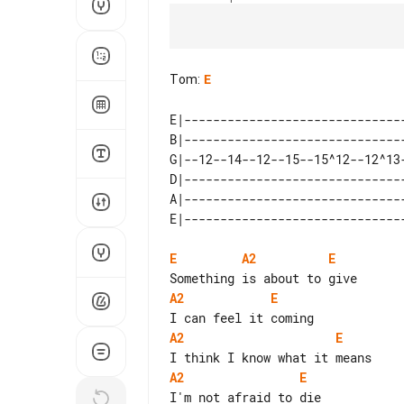
Tom
:
E
E|-------------------------------
B|-------------------------------
G|--12--14--12--15--15^12--12^13-
D|-------------------------------
A|-------------------------------
E
A2
E
A2
E
A2
E
A2
E