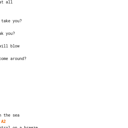
t all

A2