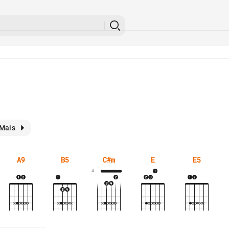
Mais
A9
B5
C#m
E
E5
4