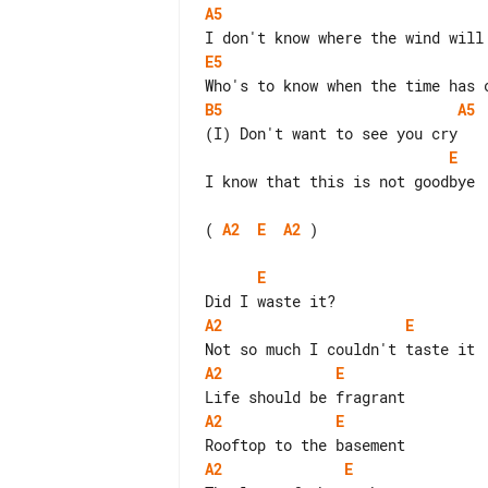
A5
E5
B5
A5
E
I know that this is not goodbye

( 
A2
E
A2
 )

E
A2
E
A2
E
A2
E
A2
E