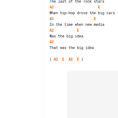
A2
E
A2
E
A2
E
A2
That was the big idea

( 
A2
E
A2
E