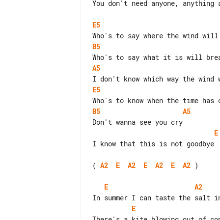
You don't need anyone, anything a
E5
B5
A5
E5
B5
A5
E
I know that this is not goodbye

( 
A2
E
A2
E
A2
E
A2
 )

E
A2
E