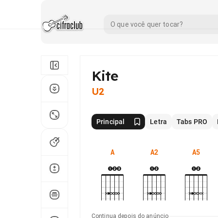
Kite
U2
Principal
Letra
Tabs PRO
A
A2
A5
Continua depois do anúncio