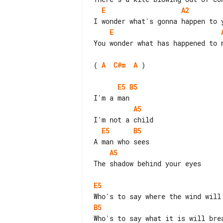
E
A2
E
You wonder what has happened to m
( 
A
C#m
A
 )

E5
B5
A5
E5
B5
A5
The shadow behind your eyes

E5
B5