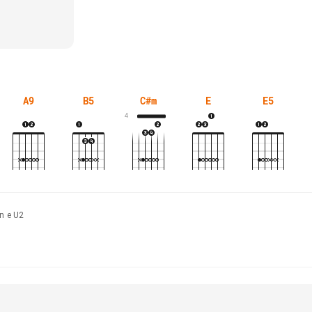
A9
B5
C#m
E
E5
4
n e U2