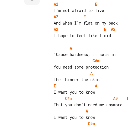
A2
E
A2
E
A2
E
A2
I hope to feel like I did

A
C#m
A
E
A
C#m
A9
A
C#m