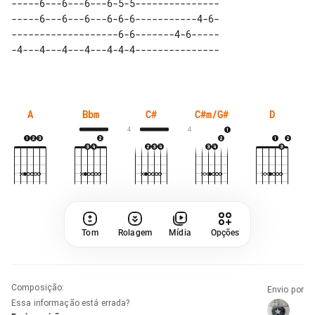
-----6---6---6---6-5-5---------------

-----6---6---6---6-6-6-----------4-6-

-------------------6-6-------4-6-----

A
Bbm
C#
C#m/G#
D
4
4
Tom
Rolagem
Mídia
Opções
Composição
:
Envio por
Essa informação está errada?