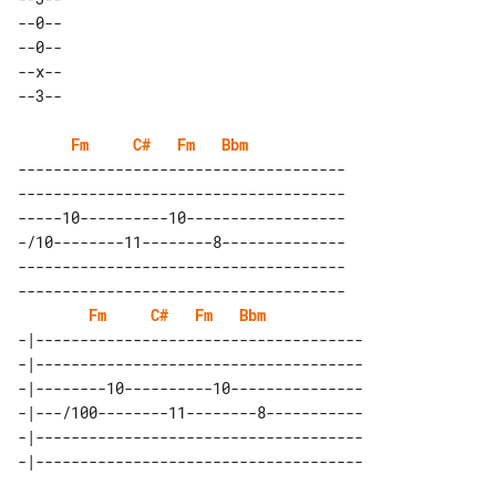
--0-- 

--0-- 

--x-- 

Fm
C#
Fm
Bbm
-------------------------------------

-------------------------------------

-----10----------10------------------

-/10--------11--------8--------------

-------------------------------------

-------------------------------------

Fm
C#
Fm
Bbm
-|-------------------------------------

-|-------------------------------------

-|--------10----------10---------------

-|---/100--------11--------8-----------

-|-------------------------------------
