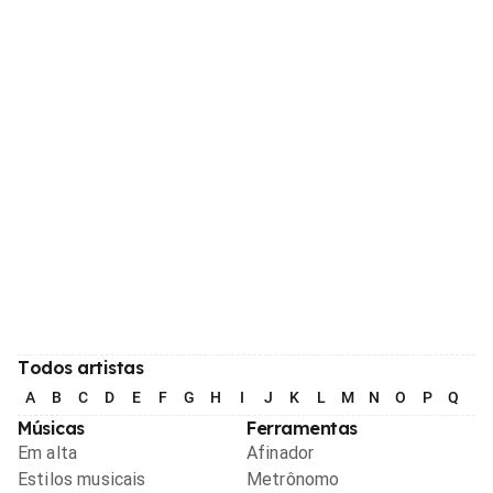
Todos artistas
A
B
C
D
E
F
G
H
I
J
K
L
M
N
O
P
Q
R
Músicas
Ferramentas
Em alta
Afinador
Estilos musicais
Metrônomo