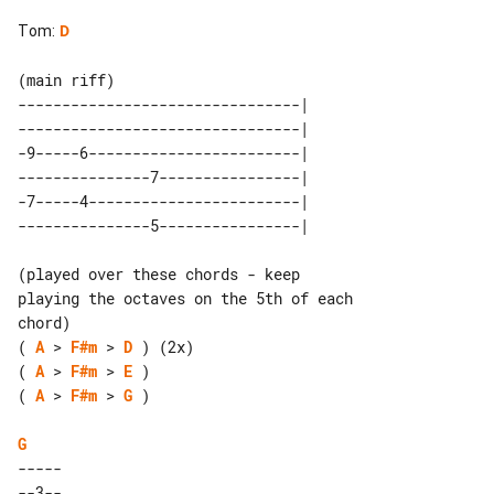
Tom
:
D
--------------------------------| 

--------------------------------| 

-9-----6------------------------| 

---------------7----------------| 

-7-----4------------------------| 

(played over these chords - keep 

playing the octaves on the 5th of each 

( 
A
 > 
F#m
 > 
D
( 
A
 > 
F#m
 > 
E
( 
A
 > 
F#m
 > 
G
 )

G
----- 

--3-- 
