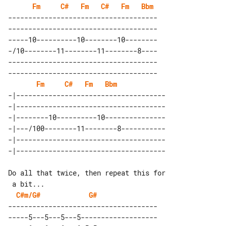
Fm
C#
Fm
C#
Fm
Bbm
-------------------------------------

-------------------------------------

-----10----------10--------10--------

-/10--------11--------11--------8----

-------------------------------------

-------------------------------------

Fm
C#
Fm
Bbm
-|-------------------------------------

-|-------------------------------------

-|--------10----------10---------------

-|---/100--------11--------8-----------

-|-------------------------------------

Do all that twice, then repeat this for

C#m/G#
G#
-------------------------------------

-----5---5---5---5-------------------
