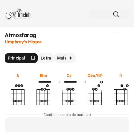
Atmosfarag
Mídia
Umphrey's Mcgee
Principal
Letra
Mais
A
Bbm
C#
C#m/G#
D
4
4
Continua depois do anúncio