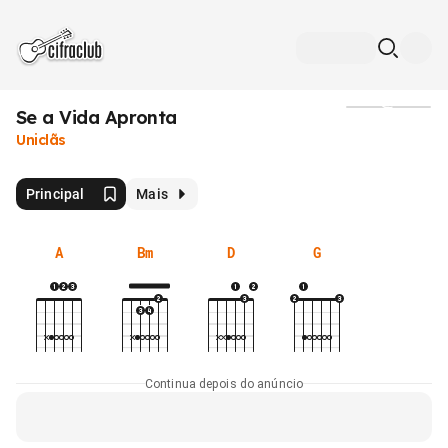
Se a Vida Apronta
Mídia
Uniclãs
Principal
Mais
A
Bm
D
G
Continua depois do anúncio