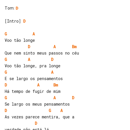
Tom
:
D
[Intro] 
D
G
A
D
A
Bm
G
A
D
G
A
D
A
Bm
G
A
D
D
G
A
D