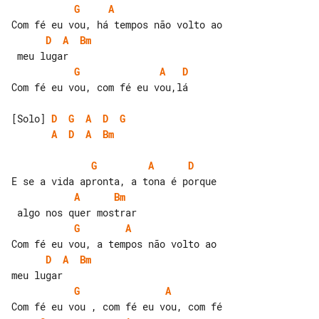
G
A
D
A
Bm
G
A
D
Com fé eu vou, com fé eu vou,lá

[Solo] 
D
G
A
D
G
A
D
A
Bm
G
A
D
A
Bm
G
A
D
A
Bm
G
A