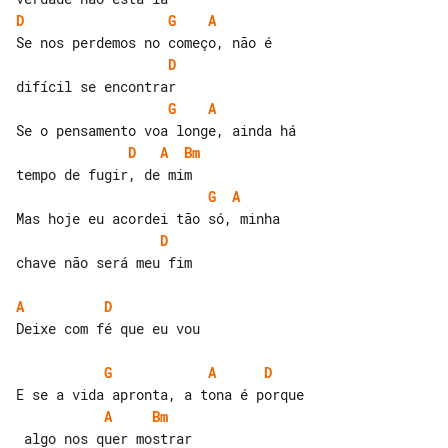
D
G
A
D
G
A
D
A
Bm
G
A
D
chave não será meu fim

A
D
Deixe com fé que eu vou

G
A
D
A
Bm