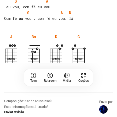
G
A
G
A
D
A
Bm
D
G
Tom
Rolagem
Mídia
Opções
Composição
:
Nando Kruscinscki
Envio por
Essa informação está errada?
Enviar revisão