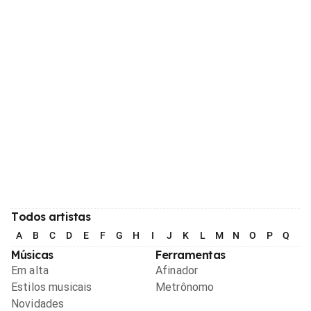
Todos artistas
A
B
C
D
E
F
G
H
I
J
K
L
M
N
O
P
Q
R
Músicas
Ferramentas
Em alta
Afinador
Estilos musicais
Metrônomo
Novidades