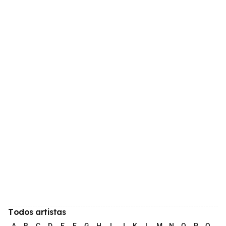
Todos artistas
A
B
C
D
E
F
G
H
I
J
K
L
M
N
O
P
Q
R