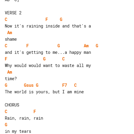
C
F
G
Am
C
F
G
Am
G
F
G
C
Am
G
Gsus
G
F7
C
The world is yours, but I am mine

C
F
G