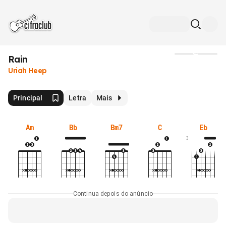
Rain
Mídia
Uriah Heep
Principal
Letra
Mais
Am
Bb
Bm7
C
Eb
3
Continua depois do anúncio