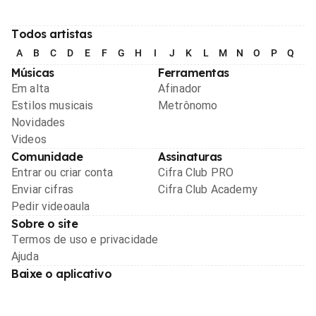
Todos artistas
A
B
C
D
E
F
G
H
I
J
K
L
M
N
O
P
Q
R
Músicas
Ferramentas
Em alta
Afinador
Estilos musicais
Metrônomo
Novidades
Videos
Comunidade
Assinaturas
Entrar ou criar conta
Cifra Club PRO
Enviar cifras
Cifra Club Academy
Pedir videoaula
Sobre o site
Termos de uso e privacidade
Ajuda
Baixe o aplicativo