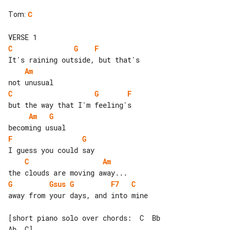
Tom
:
C
C
G
F
Am
C
G
F
Am
G
F
G
C
Am
G
Gsus
G
F7
C
away from your days, and into mine

[short piano solo over chords:  C  Bb  

Ab  C]
