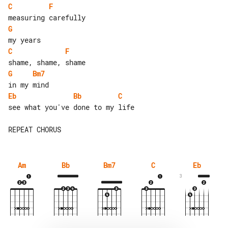
C
F
G
C
F
G
Bm7
Eb
Bb
C
see what you've done to my life

Am
Bb
Bm7
C
Eb
3