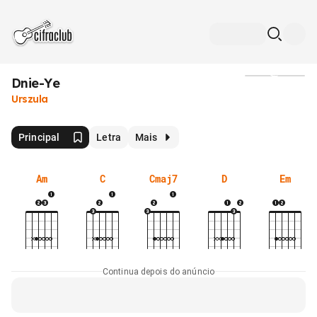
Dnie-Ye
Mídia
Urszula
Principal
Letra
Mais
Am
C
Cmaj7
D
Em
Continua depois do anúncio