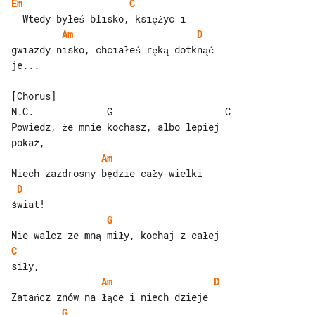
Em
C
Am
D
gwiazdy nisko, chciałeś ręką dotknąć 

je...

N.C.             G                    C

Powiedz, że mnie kochasz, albo lepiej 

Am
D
G
C
Am
D
G