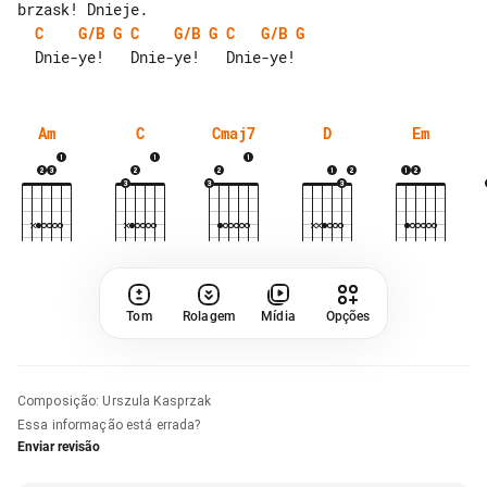
C
G/B
G
C
G/B
G
C
G/B
G
Am
C
Cmaj7
D
Em
Tom
Rolagem
Mídia
Opções
Composição
:
Urszula Kasprzak
Essa informação está errada?
Enviar revisão