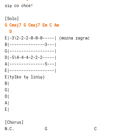
się co chce!

G
Cmaj7
G
Cmaj7
Em
C
Am
D
E|-3\2-2-2-0-0-0-----| (można zagrać 

B|---------------3---|               

G|-------------------|               

D|-5\4-4-4-2-2-2-----|               

A|---------------5---|               

E|-------------------|               

E|tylko tę linię) 

B|                

G|                

D|                

A|                

[Chorus]

N.C.             G                    C
