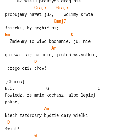
Cmaj7
Gmaj7
Cmaj7
Em
C
Am
D
 czego dziś chcę!

[Chorus]

N.C.             G                    C

Powiedz, że mnie kochasz, albo lepiej 

Am
D
G