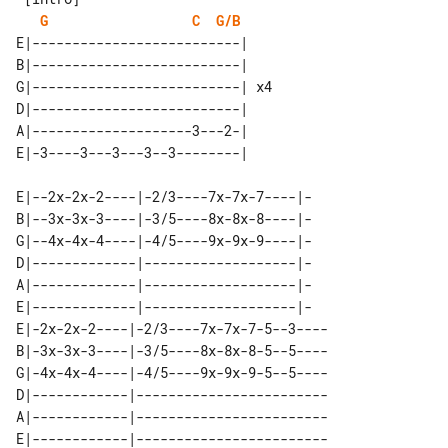
G
C
G/B
E|--------------------------|    

B|--------------------------|    

G|--------------------------| x4 

D|--------------------------|    

A|--------------------3---2-|    

E|--2x-2x-2----|-2/3----7x-7x-7----|-

B|--3x-3x-3----|-3/5----8x-8x-8----|-

G|--4x-4x-4----|-4/5----9x-9x-9----|-

D|-------------|-------------------|-

A|-------------|-------------------|-

E|-------------|-------------------|-

E|-2x-2x-2----|-2/3----7x-7x-7-5--3----

B|-3x-3x-3----|-3/5----8x-8x-8-5--5----

G|-4x-4x-4----|-4/5----9x-9x-9-5--5----

D|------------|------------------------

A|------------|------------------------
