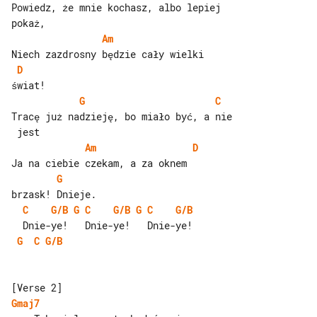
Powiedz, że mnie kochasz, albo lepiej 

Am
D
G
C
Tracę już nadzieję, bo miało być, a nie

Am
D
G
C
G/B
G
C
G/B
G
C
G/B
G
C
G/B
Gmaj7