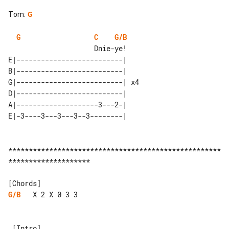
Tom
:
G
G
C
G/B
E|--------------------------|    

B|--------------------------|    

G|--------------------------| x4 

D|--------------------------|    

A|--------------------3---2-|    

****************************************************
********************

G/B
   X 2 X 0 3 3

 [Intro]
