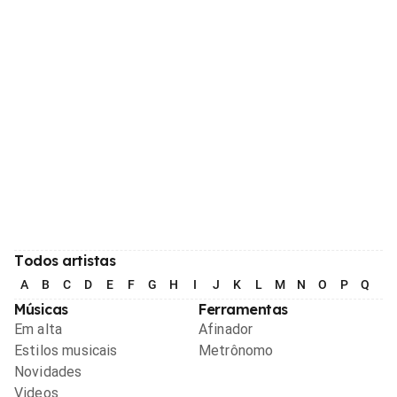
Todos artistas
A
B
C
D
E
F
G
H
I
J
K
L
M
N
O
P
Q
R
Músicas
Ferramentas
Em alta
Afinador
Estilos musicais
Metrônomo
Novidades
Videos