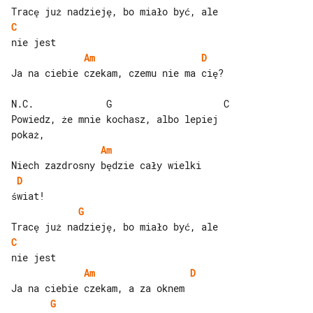
C
Am
D
Ja na ciebie czekam, czemu nie ma cię?

N.C.             G                    C

Powiedz, że mnie kochasz, albo lepiej 

Am
D
G
C
Am
D
G