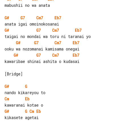
mabushii no wa anata

G#
G7
Cm7
Eb7
G#
G7
Cm7
Eb7
G#
G7
Cm7
Eb7
G#
G7
Cm7
Eb7
kawaribae shinai ashita o kudasai

[Bridge]

G#
G
Cm
Eb
G#
G
Cm
Eb
kikasete agetai
