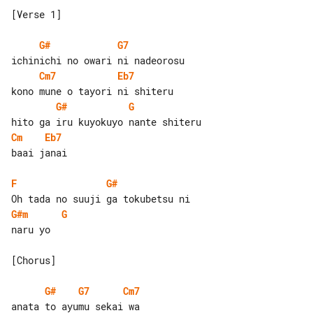
[Verse 1]

G#
G7
Cm7
Eb7
G#
G
Cm
Eb7
baai janai

F
G#
G#m
G
naru yo

[Chorus]

G#
G7
Cm7