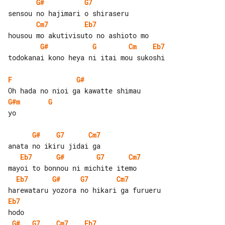
G#
G7
Cm7
Eb7
G#
G
Cm
Eb7
todokanai kono heya ni itai mou sukoshi

F
G#
G#m
G
yo

G#
G7
Cm7
Eb7
G#
G7
Cm7
Eb7
G#
G7
Cm7
Eb7
G#
G7
Cm7
Eb7