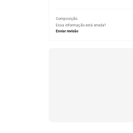
Composição
:
Essa informação está errada?
Enviar revisão