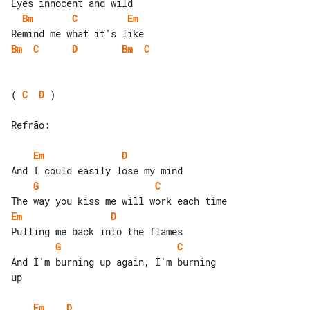
Bm
C
Em
Bm
C
D
Bm
C
( 
C
D
 )

Refrão:

Em
D
G
C
Em
D
G
C
And I'm burning up again, I'm burning 

up

Em
D