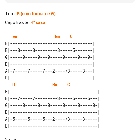
Tom
:
B
(com forma de G)
Capotraste
:
4ª casa
Em
Bm
C
E|---------------------------------| 

B|---8-----8---------3-----5-------| 

G|-----0-----0---0-----0-----0---0-| 

D|---------------------------------| 

A|-7-----7-----7---2----/3-----3---| 

E|---------------------------------| 

D
Bm
C
E|-----------------------------------| 

B|---7-----7---------3-----5-----5---| 

G|-----0-----0---0-----0-----0-----0-| 

D|-----------------------------------| 

A|-5-----5-----5---2----/3-----3-----| 

Verso:
