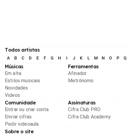
Todos artistas
A
B
C
D
E
F
G
H
I
J
K
L
M
N
O
P
Q
R
Músicas
Ferramentas
Em alta
Afinador
Estilos musicais
Metrônomo
Novidades
Videos
Comunidade
Assinaturas
Entrar ou criar conta
Cifra Club PRO
Enviar cifras
Cifra Club Academy
Pedir videoaula
Sobre o site