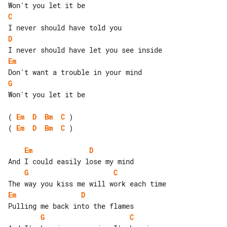
C
D
Em
G
Won't you let it be

( 
Em
D
Bm
C
( 
Em
D
Bm
C
 )

Em
D
G
C
Em
D
G
C