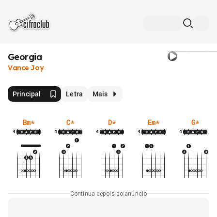
Georgia
Vance Joy
Principal
Letra
Mais
Bm
*
C
*
D
*
Em
*
G
*
4
4
4
4
4
Continua depois do anúncio