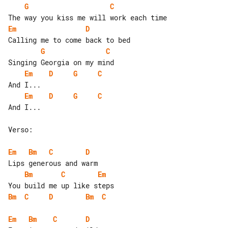
G
C
Em
D
G
C
Em
D
G
C
Em
D
G
C
And I...

Verso:

Em
Bm
C
D
Bm
C
Em
Bm
C
D
Bm
C
Em
Bm
C
D