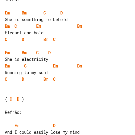
Em
Bm
C
D
Bm
C
Em
Bm
C
D
Bm
C
Em
Bm
C
D
Bm
C
Em
Bm
C
D
Bm
C
( 
C
D
 )

Refrão:

Em
D