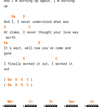
And I'm burning up again, I'm burning 

up

Em
D
G
C
At stake, I never thought your love was

Em
D
It's wait, well now you've come and 

G
C
I finally worked it out, I worked it 

out

( 
Em
D
G
C
( 
Em
D
G
C
Bm
*
C
*
D
*
Em
*
G
*
4
4
4
4
4