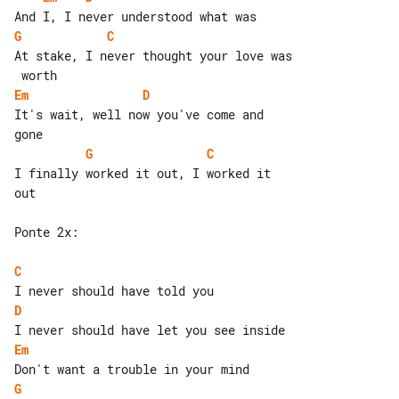
G
C
At stake, I never thought your love was

Em
D
It's wait, well now you've come and 

G
C
I finally worked it out, I worked it 

out

Ponte 2x:

C
D
Em
G