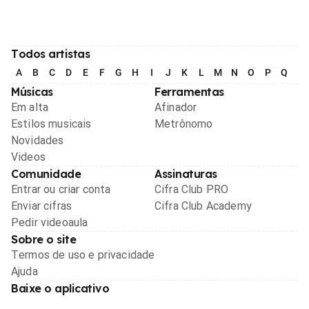
Todos artistas
A
B
C
D
E
F
G
H
I
J
K
L
M
N
O
P
Q
R
Músicas
Ferramentas
Em alta
Afinador
Estilos musicais
Metrônomo
Novidades
Videos
Comunidade
Assinaturas
Entrar ou criar conta
Cifra Club PRO
Enviar cifras
Cifra Club Academy
Pedir videoaula
Sobre o site
Termos de uso e privacidade
Ajuda
Baixe o aplicativo