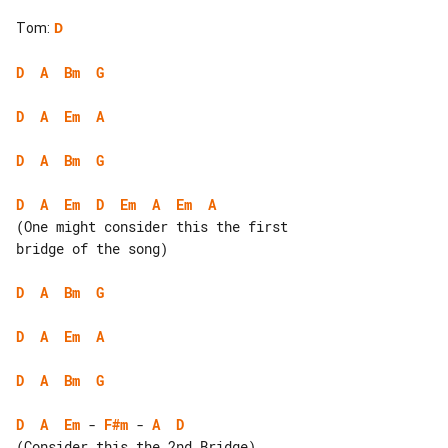
Tom
:
D
D
A
Bm
G
D
A
Em
A
D
A
Bm
G
D
A
Em
D
Em
A
Em
A
(One might consider this the first 

bridge of the song)

D
A
Bm
G
D
A
Em
A
D
A
Bm
G
D
A
Em
 - 
F#m
 - 
A
D
(Consider this the 2nd Bridge)
