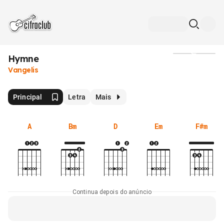
Hymne
Mídia
Vangelis
Principal
Letra
Mais
A
Bm
D
Em
F#m
Continua depois do anúncio