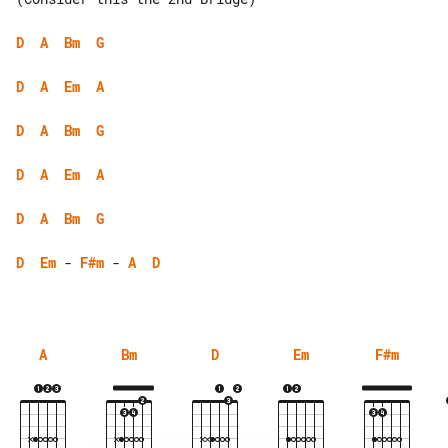
D
A
Bm
G
D
A
Em
A
D
A
Bm
G
D
A
Em
A
D
A
Bm
G
D
Em
 - 
F#m
 - 
A
D
A
Bm
D
Em
F#m