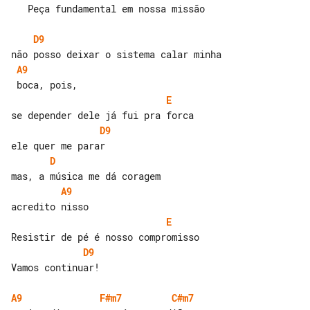
   Peça fundamental em nossa missão

D9
A9
E
D9
D
A9
E
D9
Vamos continuar!

A9
F#m7
C#m7