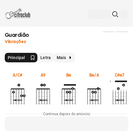
Guardião
Mídia
Vibrações
Principal
Letra
Mais
A/C#
A9
Bm
Bm/A
C#m7
4
Continua depois do anúncio