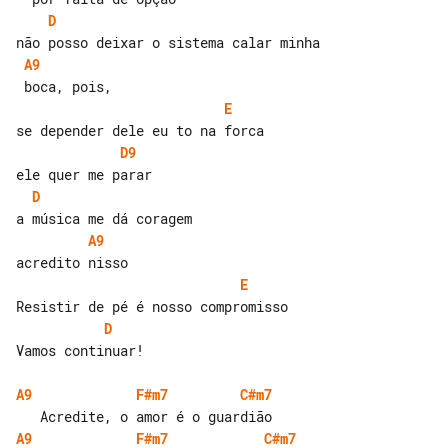
D
A9
E
D9
D
A9
E
D
Vamos continuar!

A9
F#m7
C#m7
A9
F#m7
C#m7