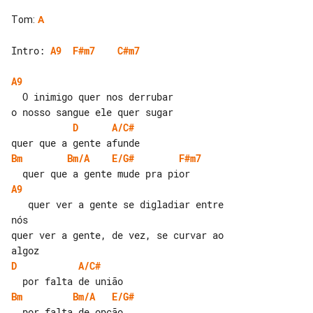
Tom
:
A
Intro: 
A9
F#m7
C#m7
A9
  O inimigo quer nos derrubar

D
A/C#
Bm
Bm/A
E/G#
F#m7
A9
   quer ver a gente se digladiar entre 

nós

quer ver a gente, de vez, se curvar ao 

D
A/C#
Bm
Bm/A
E/G#