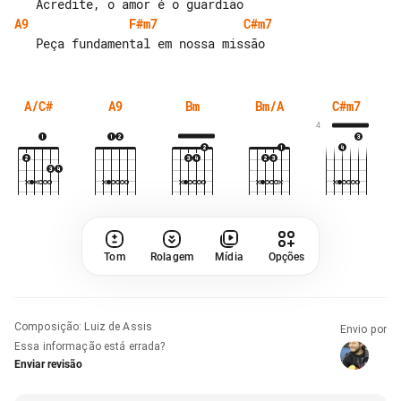
A9
F#m7
C#m7
A/C#
A9
Bm
Bm/A
C#m7
4
Tom
Rolagem
Mídia
Opções
Composição
:
Luiz de Assis
Envio por
Essa informação está errada?
Enviar revisão