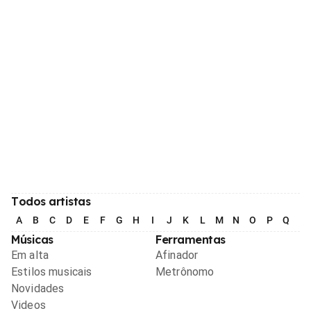
Todos artistas
A
B
C
D
E
F
G
H
I
J
K
L
M
N
O
P
Q
R
Músicas
Ferramentas
Em alta
Afinador
Estilos musicais
Metrônomo
Novidades
Videos