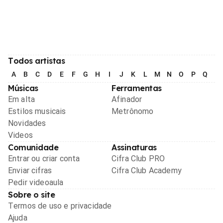
Todos artistas
A
B
C
D
E
F
G
H
I
J
K
L
M
N
O
P
Q
R
Músicas
Ferramentas
Em alta
Afinador
Estilos musicais
Metrônomo
Novidades
Videos
Comunidade
Assinaturas
Entrar ou criar conta
Cifra Club PRO
Enviar cifras
Cifra Club Academy
Pedir videoaula
Sobre o site
Termos de uso e privacidade
Ajuda