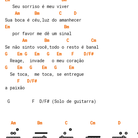
Am
Bm
C
D
Em
Bm
Am
Bm
C
Cm
G
Em
G
Em
G
Em
F
D/F#
G
Em
G
Em
G
Em
F
D/F#
a paixão

Am
Bm
C
Cm
D