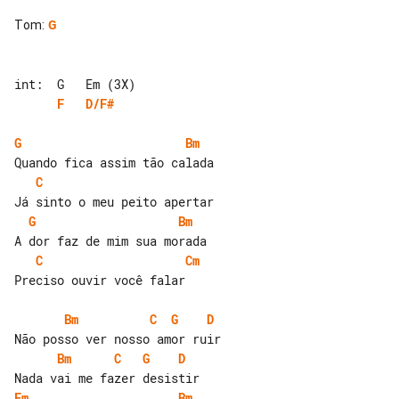
Tom
:
G
F
D/F#
G
Bm
C
G
Bm
C
Cm
Preciso ouvir você falar

Bm
C
G
D
Bm
C
G
D
Em
Bm