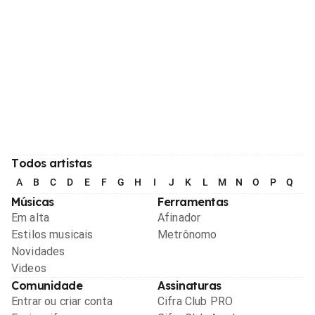
Todos artistas
A
B
C
D
E
F
G
H
I
J
K
L
M
N
O
P
Q
R
Músicas
Ferramentas
Em alta
Afinador
Estilos musicais
Metrônomo
Novidades
Videos
Comunidade
Assinaturas
Entrar ou criar conta
Cifra Club PRO