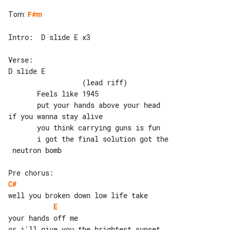
Tom
:
F#m
Intro:  D slide E x3

Verse:

D slide E                              

                  (lead riff)

       Feels like 1945

       put your hands above your head 

if you wanna stay alive

       you think carrying guns is fun

       i got the final solution got the

 neutron bomb

C#
E
your hands off me

or i'll give you the brightest sunset 
