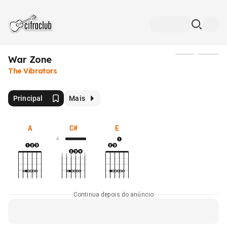
War Zone
Mídia
The Vibrators
Principal
Mais
A
C#
E
4
Continua depois do anúncio