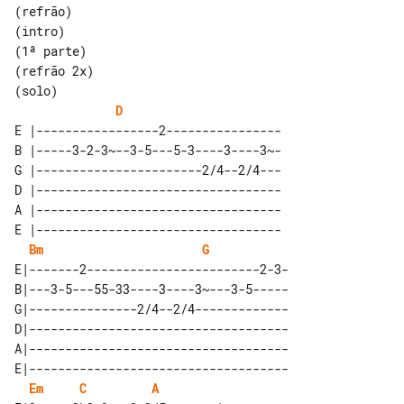
(refrão)

(intro)

(1ª parte)

(solo)

D
E |-----------------2----------------

B |-----3-2-3~--3-5---5-3----3----3~-

G |-----------------------2/4--2/4---

D |----------------------------------

A |----------------------------------

E |----------------------------------

Bm
G
E|-------2------------------------2-3-

B|---3-5---55-33----3----3~---3-5-----

G|---------------2/4--2/4-------------

D|------------------------------------

A|------------------------------------

E|------------------------------------

Em
C
A