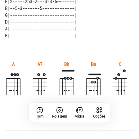
E|2-----2h3-2---3-3/5~~-----| 

B|--5-3-------5-------------| 

G|--------------------------| 

D|--------------------------| 

A|--------------------------| 

A
A7
Bb
Bm
C
Tom
Rolagem
Mídia
Opções