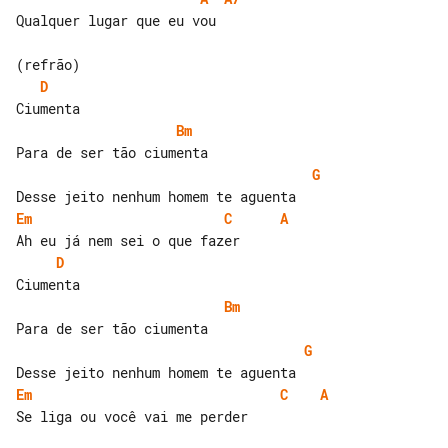
Qualquer lugar que eu vou

D
Bm
G
Em
C
A
D
Bm
G
Em
C
A
Se liga ou você vai me perder
