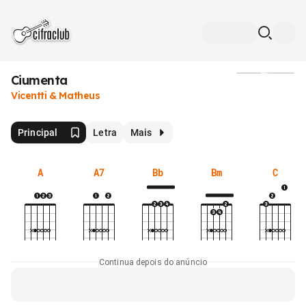
Ciumenta
Mídia
Vicentti & Matheus
Principal
Letra
Mais
A
A7
Bb
Bm
C
Continua depois do anúncio