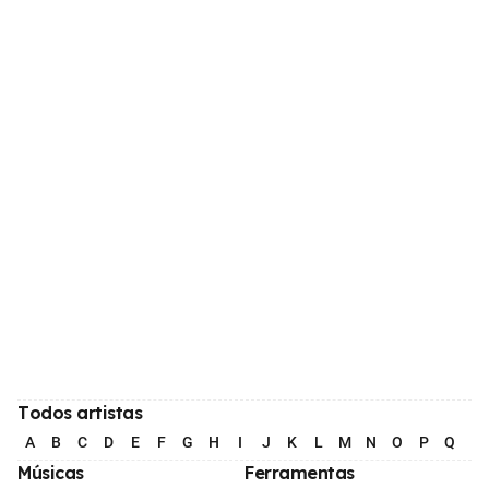
Todos artistas
A
B
C
D
E
F
G
H
I
J
K
L
M
N
O
P
Q
R
Músicas
Ferramentas