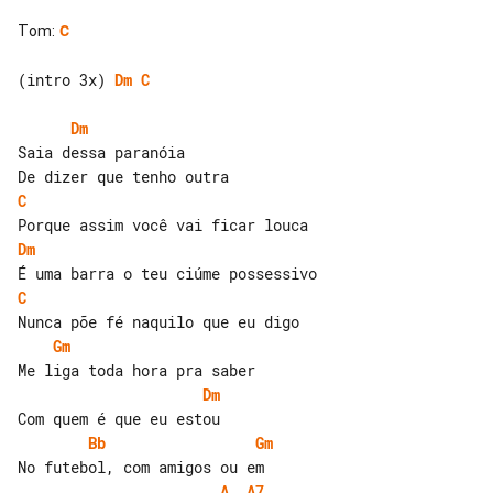
Tom
:
C
(intro 3x) 
Dm
C
Dm
Saia dessa paranóia

C
Dm
C
Gm
Dm
Bb
Gm
A
A7