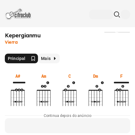
Kepergianmu
Mídia
Vierra
Principal
Mais
A#
Am
C
Dm
F
Continua depois do anúncio