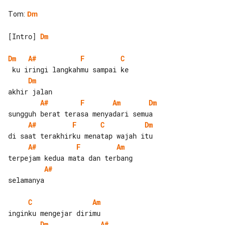
Tom
:
Dm
[Intro] 
Dm
Dm
A#
F
C
Dm
A#
F
Am
Dm
A#
F
C
Dm
A#
F
Am
A#
selamanya

C
Am
Dm
A#