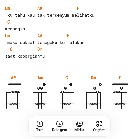
Dm
A#
F
C
Dm
A#
F
C
Dm
A#
Am
C
Dm
F
Tom
Rolagem
Mídia
Opções