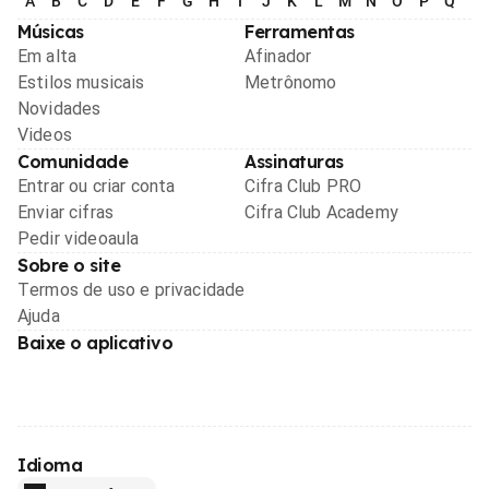
A
B
C
D
E
F
G
H
I
J
K
L
M
N
O
P
Q
R
Músicas
Ferramentas
Em alta
Afinador
Estilos musicais
Metrônomo
Novidades
Videos
Comunidade
Assinaturas
Entrar ou criar conta
Cifra Club PRO
Enviar cifras
Cifra Club Academy
Pedir videoaula
Sobre o site
Termos de uso e privacidade
Ajuda
Baixe o aplicativo
Idioma