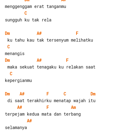
C
sungguh ku tak rela

Dm
A#
F
C
Dm
A#
F
C
kepergianmu

Dm
A#
F
C
Dm
A#
F
Am
A#
selamanya
