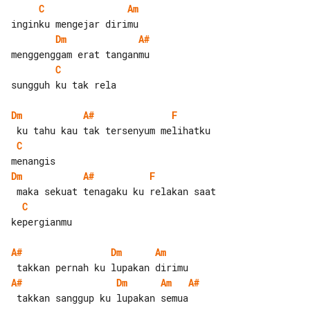
C
Am
Dm
A#
C
sungguh ku tak rela

Dm
A#
F
C
Dm
A#
F
C
kepergianmu

A#
Dm
Am
A#
Dm
Am
A#
 takkan sanggup ku lupakan semua
