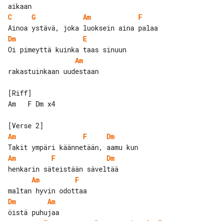
C
G
Am
F
Dm
E
Am
rakastuinkaan uudestaan

[Riff]

Am   F Dm x4

Am
F
Dm
Am
F
Dm
Am
F
Dm
Am