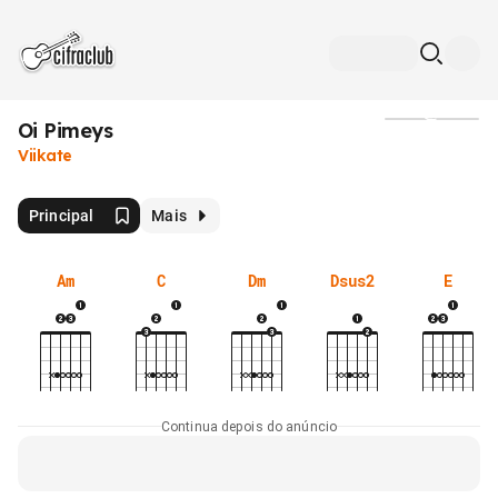
Oi Pimeys
Mídia
Viikate
Principal
Mais
Am
C
Dm
Dsus2
E
Continua depois do anúncio