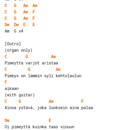
C
G
Am
Am
C
G
Am
F
C
G
Am
F
Dm
Dm
E
E
Am  G x4

[Outro]

C
G
Am
C
G
Am
F
aikaan

C
G
Am
F
Ainoa ystävä, joka luoksein aina palaa

Dm
E
Oi pimeyttä kuinka taas sinuun 
