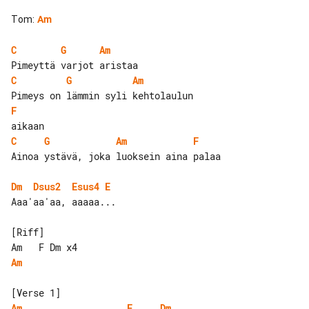
Tom
:
Am
C
G
Am
C
G
Am
F
C
G
Am
F
Ainoa ystävä, joka luoksein aina palaa

Dm
Dsus2
Esus4
E
Aaa'aa'aa, aaaaa...

[Riff]

Am
Am
F
Dm