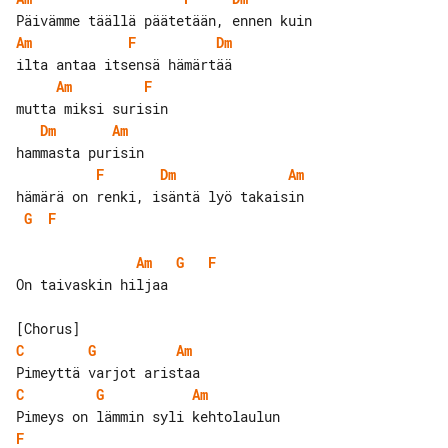
Am
F
Dm
Am
F
Dm
Am
F
Dm
Am
G
F
Am
G
F
On taivaskin hiljaa

C
G
Am
C
G
Am
F