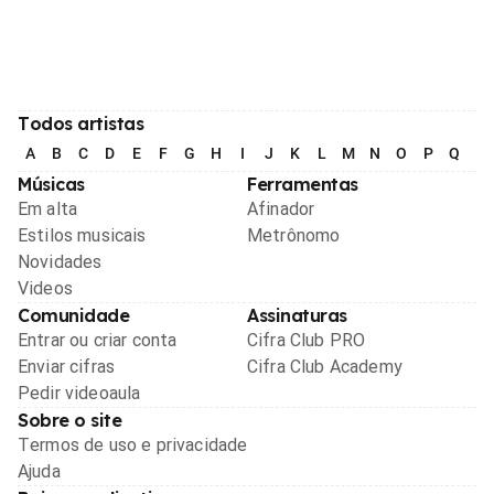
Todos artistas
A
B
C
D
E
F
G
H
I
J
K
L
M
N
O
P
Q
R
Músicas
Ferramentas
Em alta
Afinador
Estilos musicais
Metrônomo
Novidades
Videos
Comunidade
Assinaturas
Entrar ou criar conta
Cifra Club PRO
Enviar cifras
Cifra Club Academy
Pedir videoaula
Sobre o site
Termos de uso e privacidade
Ajuda