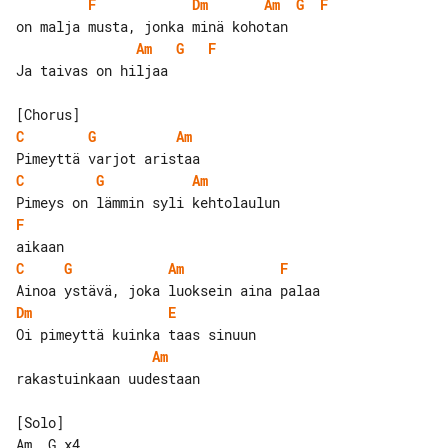
F
Dm
Am
G
F
Am
G
F
Ja taivas on hiljaa

C
G
Am
C
G
Am
F
C
G
Am
F
Dm
E
Am
rakastuinkaan uudestaan

[Solo]
