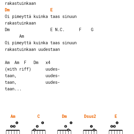
Dm
E
Oi pimeyttä kuinka taas sinuun 

rakastuinkaan

Dm                 E N.C.      F    G  

      Am

Oi pimeyttä kuinka taas sinuun 

rakastuinkaan uudestaan

Am  Am  F   Dm   x4

(with riff)      uudes-

taan,            uudes-

taan,            uudes-

taan...

Am
C
Dm
Dsus2
E