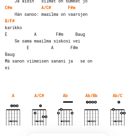
C#m
A/C#
F#m
B/F#
karikko

E           A        F#m     Baug

    Se sama maailma siskosi vei

         E         A       F#m        

Baug

Mä sanon viimeisen sanani ja   se on  

ei

A
A/C#
Ab
Ab/Bb
Ab/C