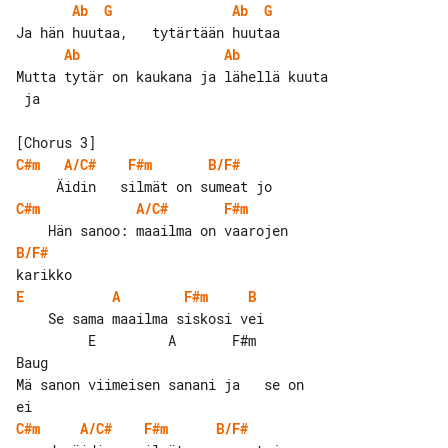
Ab
G
Ab
G
Ab
Ab
Mutta tytär on kaukana ja lähellä kuuta

 ja

C#m
A/C#
F#m
B/F#
C#m
A/C#
F#m
B/F#
E
A
F#m
B
    Se sama maailma siskosi vei

         E         A       F#m        

Baug

Mä sanon viimeisen sanani ja   se on  

C#m
A/C#
F#m
B/F#