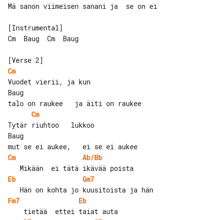
Mä sanon viimeisen sanani ja  se on ei

[Instrumental]

Cm  Baug  Cm  Baug

Cm
Vuodet vierii, ja kun

Baug

Cm
Tytär riuhtoo   lukkoo

Baug

Cm
Ab/Bb
Eb
Gm7
Fm7
Eb