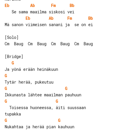
Eb
Ab
Fm
Bb
Eb
Ab
Fm
Bb
Mä sanon viimeisen sanani ja  se on ei

[Solo]

Cm  Baug  Cm  Baug  Cm  Baug  Cm  Baug

G
G
G
G
G
G
  Toisessa huoneessa, äiti suussaan 

G
G