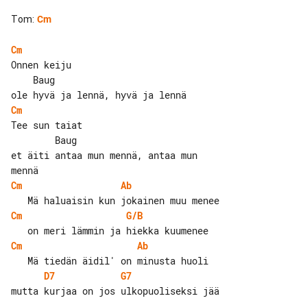
Tom
:
Cm
Cm
Onnen keiju

    Baug

Cm
Tee sun taiat

        Baug

et äiti antaa mun mennä, antaa mun 

Cm
Ab
Cm
G/B
Cm
Ab
D7
G7
mutta kurjaa on jos ulkopuoliseksi jää
