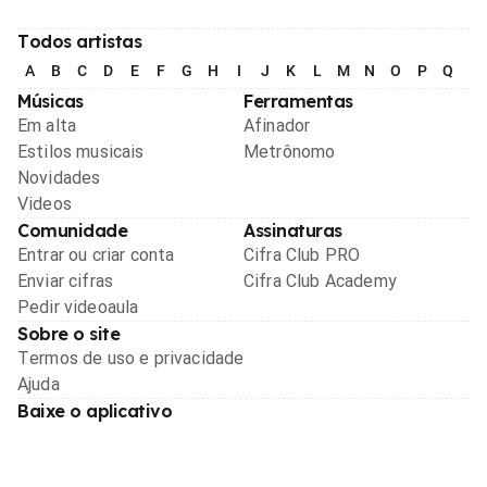
Todos artistas
A
B
C
D
E
F
G
H
I
J
K
L
M
N
O
P
Q
R
Músicas
Ferramentas
Em alta
Afinador
Estilos musicais
Metrônomo
Novidades
Videos
Comunidade
Assinaturas
Entrar ou criar conta
Cifra Club PRO
Enviar cifras
Cifra Club Academy
Pedir videoaula
Sobre o site
Termos de uso e privacidade
Ajuda
Baixe o aplicativo