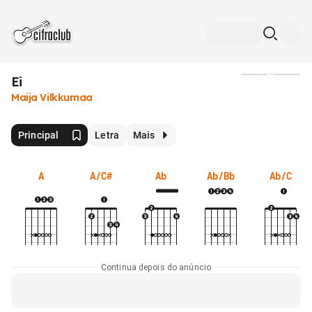
Ei
Mídia
Maija Vilkkumaa
Principal
Letra
Mais
A
A/C#
Ab
Ab/Bb
Ab/C
Continua depois do anúncio