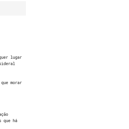
uer lugar

ideral

ção

 que há
