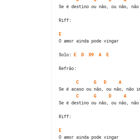
Se é destino ou não, ou não, não 
Riff:

E
O amor ainda pode vingar

Solo: 
E
D
D9
A
E
Refrão:

C
G
D
A
C
G
D
A
Se é destino ou não, ou não, não 
Riff:

E
O amor ainda pode vingar
