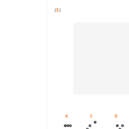
(
E
A
C
D