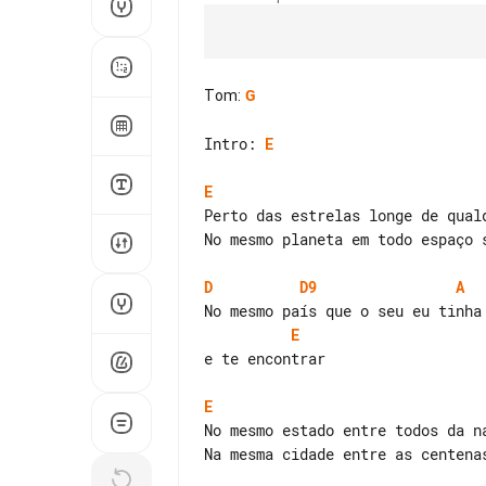
Tom
:
G
Intro: 
E
E
Perto das estrelas longe de qualq
No mesmo planeta em todo espaço s
D
D9
A
E
e te encontrar

E
No mesmo estado entre todos da na
Na mesma cidade entre as centenas