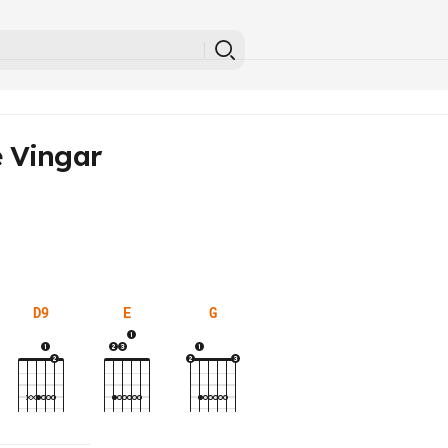
 Vingar
D9
E
G