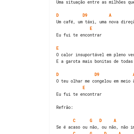
Uma situação entre as milhões que
D
D9
A
E
Eu fui te encontrar

E
O calor insuportável em pleno ver
E a garota mais bonitas de todas 
D
D9
E
Eu fui te encontrar

Refrão:

C
G
D
A
C
G
D
A