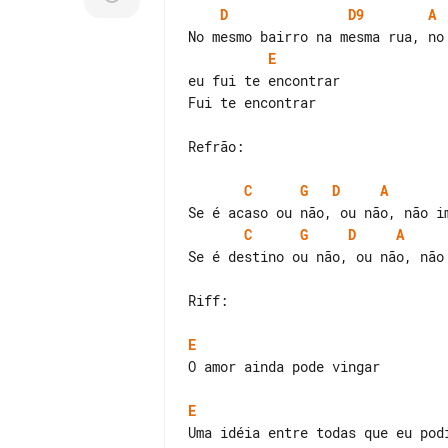
D
D9
A
E
eu fui te encontrar

Fui te encontrar

Refrão:

C
G
D
A
C
G
D
A
Se é destino ou não, ou não, não 
Riff:

E
O amor ainda pode vingar

E
Uma idéia entre todas que eu podi