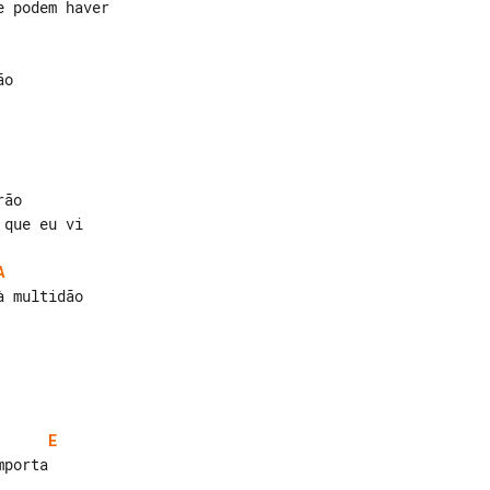
 podem haver

ão

que eu vi

A
E