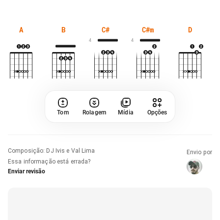
A
B
C#
C#m
D
4
4
Tom
Rolagem
Mídia
Opções
Composição
:
DJ Ivis e Val Lima
Envio por
Essa informação está errada?
Enviar revisão