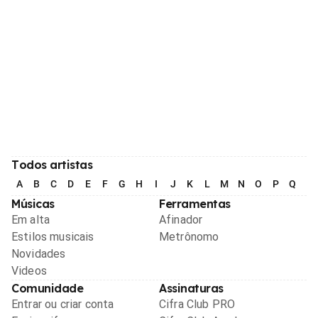
Todos artistas
A
B
C
D
E
F
G
H
I
J
K
L
M
N
O
P
Q
R
Músicas
Ferramentas
Em alta
Afinador
Estilos musicais
Metrônomo
Novidades
Videos
Comunidade
Assinaturas
Entrar ou criar conta
Cifra Club PRO