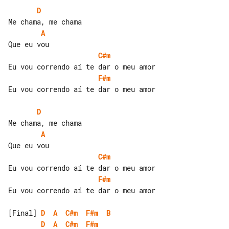
D
A
C#m
F#m
Eu vou correndo aí te dar o meu amor

D
A
C#m
F#m
Eu vou correndo aí te dar o meu amor

[Final] 
D
A
C#m
F#m
B
D
A
C#m
F#m