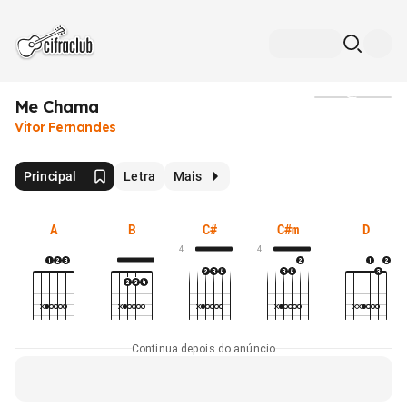
Me Chama
Mídia
Vitor Fernandes
Principal
Letra
Mais
A
B
C#
C#m
D
4
4
Continua depois do anúncio