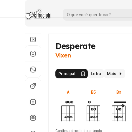
Desperate
Vixen
Principal
Letra
Mais
A
B5
Bm
Continua depois do anúncio