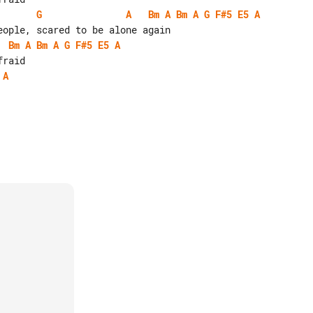
G
A
Bm
A
Bm
A
G
F#5
E5
A
Bm
A
Bm
A
G
F#5
E5
A
A