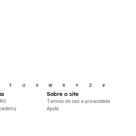
T
U
V
W
X
Y
Z
#
as
Sobre o site
PRO
Termos de uso e privacidade
Academy
Ajuda