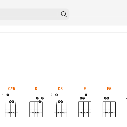
C#5
D
D5
E
E5
4
5