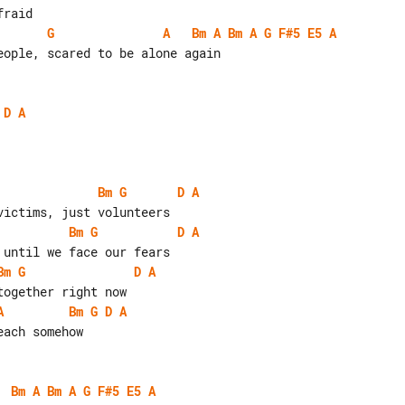
G
A
Bm
A
Bm
A
G
F#5
E5
A
D
A
Bm
G
D
A
Bm
G
D
A
Bm
G
D
A
A
Bm
G
D
A
ach somehow

Bm
A
Bm
A
G
F#5
E5
A