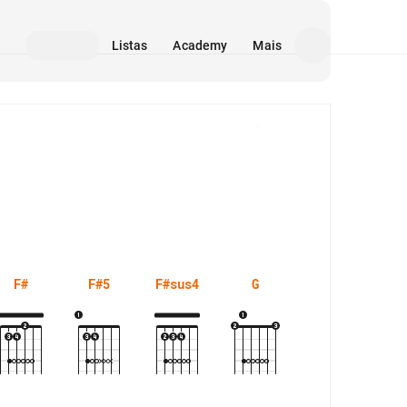
Listas
Academy
Mais
Mídia
F#
F#5
F#sus4
G