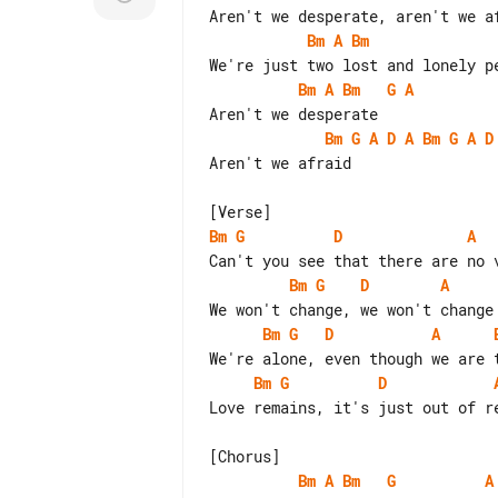
Bm
A
Bm
Bm
A
Bm
G
A
Bm
G
A
D
A
Bm
G
A
D
Aren't we afraid

Bm
G
D
A
Bm
G
D
A
Bm
G
D
A
Bm
G
D
Love remains, it's just out of re
Bm
A
Bm
G
A