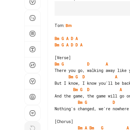
Tom
:
Bm
Bm
G
A
D
A
Bm
G
A
D
D
A
Bm
G
D
A
Bm
G
D
A
Bm
G
D
A
Bm
G
D
Nothing's changed, we're nowhere 
Bm
A
Bm
G
A