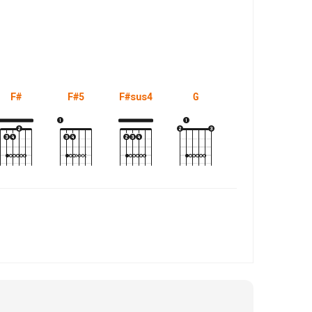
F#
F#5
F#sus4
G