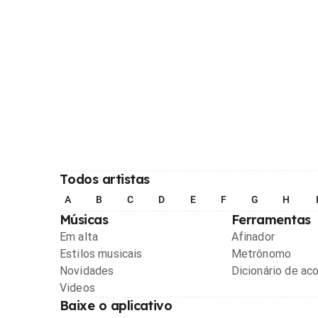
Todos artistas
A
B
C
D
E
F
G
H
Músicas
Ferramentas
Em alta
Afinador
Estilos musicais
Metrônomo
Novidades
Dicionário de ac
Videos
Baixe o aplicativo