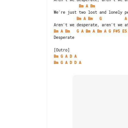
Bm
A
Bm
Bm
A
Bm
G
A
Bm
A
Bm
G
A
Bm
A
Bm
A
G
F#5
E5
Desperate

Bm
G
A
D
A
Bm
G
A
D
D
A