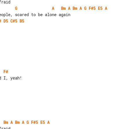
G
A
Bm
A
Bm
A
G
F#5
E5
A
#
D5
C#5
B5
F#
 I, yeah!

Bm
A
Bm
A
G
F#5
E5
A