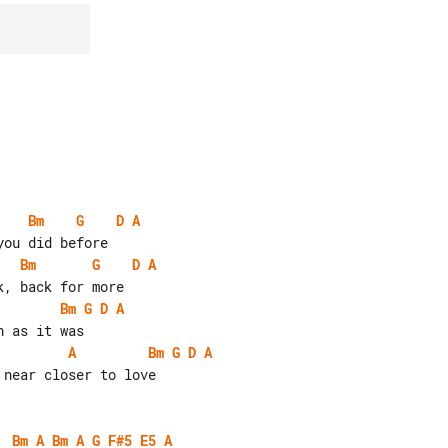
Bm
G
D
A
Bm
G
D
A
Bm
G
D
A
A
Bm
G
D
A
near closer to love

Bm
A
Bm
A
G
F#5
E5
A