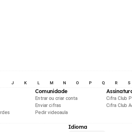
I
J
K
L
M
N
O
P
Q
R
S
Comunidade
Assinatur
Entrar ou criar conta
Cifra Club 
Enviar cifras
Cifra Club 
ordes
Pedir videoaula
Idioma