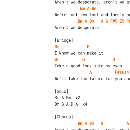
Bm
A
Bm
Bm
A
Bm
A
G
F#5
E5
F
Aren't we desperate

Bm
E
Bm
G
D
A
F#sus4
We'll take the future for you and
[Solo]

Bm A Bm  x2

Bm G A D A  x4

Bm
A
Bm
G
A