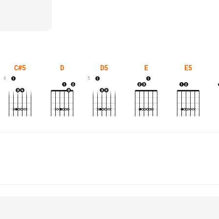
C#5
D
D5
E
E5
4
5