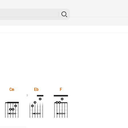
Cm
Eb
F
3