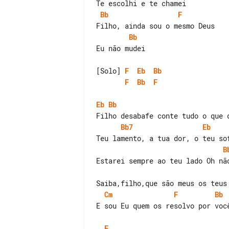
Bb
F
Bb
Eu não mudei

[Solo] 
F
Eb
Bb
F
Bb
F
Eb
Bb
Bb7
Eb
B
Cm
F
Bb
E sou Eu quem os resolvo por você
F