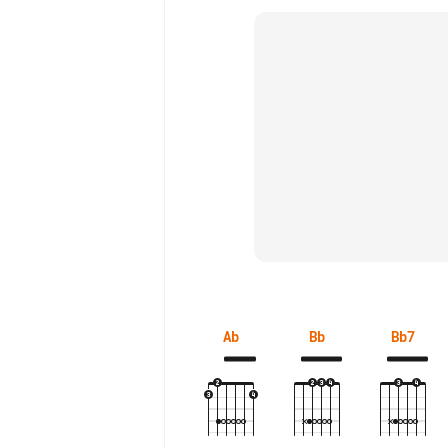
Ab
Bb
Bb7