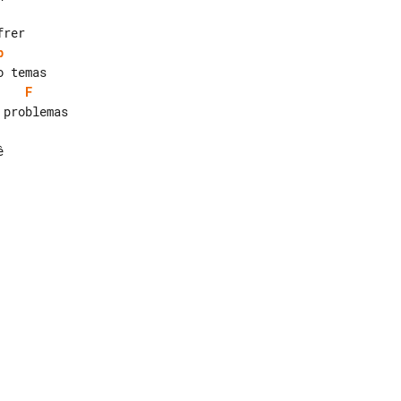
b
F

