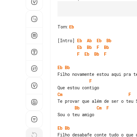
Tom
:
Eb
[Intro] 
Eb
Ab
Eb
Bb
Eb
Bb
F
Bb
F
Eb
Bb
F
Eb
Bb
F
Cm
F
Bb
Cm
F
Sou o teu amigo

Eb
Bb