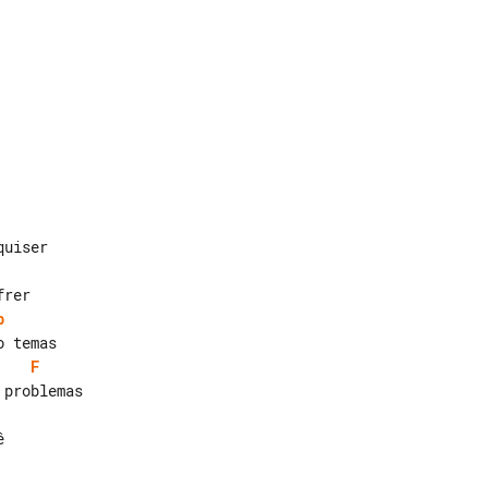
b
F

