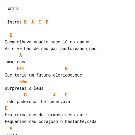
Tom
:
E
[Intro] 
B
A
E
B
E
Quem olhava aquele moço lá no campo

A
F#m
B
F#m
B
A
E
E
Era ruivo mas de formoso semblante

A