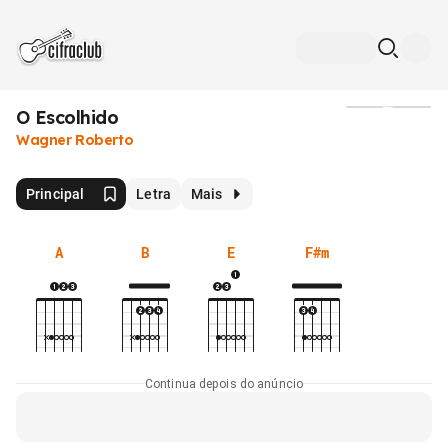
O Escolhido
Mídia
Wagner Roberto
Principal
Letra
Mais
A
B
E
F#m
Continua depois do anúncio