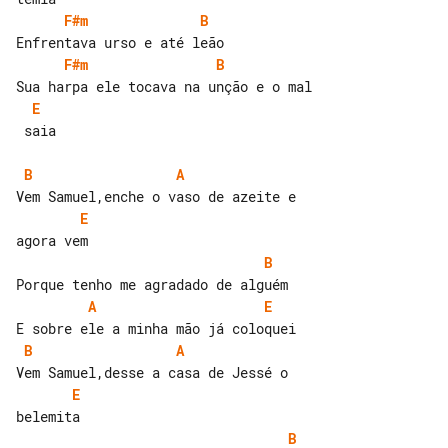
F#m
B
F#m
B
E
 saia

B
A
E
B
A
E
B
A
E
B