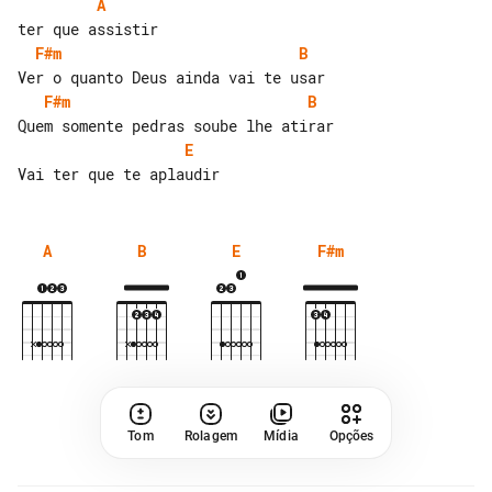
A
F#m
B
F#m
B
E
A
B
E
F#m
Tom
Rolagem
Mídia
Opções