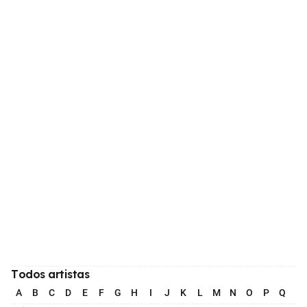
Todos artistas
A
B
C
D
E
F
G
H
I
J
K
L
M
N
O
P
Q
R