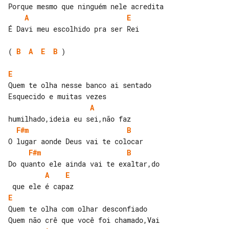
A
E
É Davi meu escolhido pra ser Rei

( 
B
A
E
B
 )

E
Quem te olha nesse banco ai sentado

A
F#m
B
F#m
B
A
E
E
Quem te olha com olhar desconfiado
