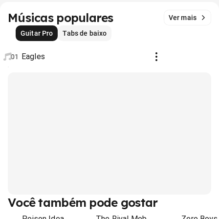
Músicas populares
Ver mais
Guitar Pro
Tabs de baixo
Eagles
01
Você também pode gostar
Poison Idea
The Rival Mob
Zero Boys