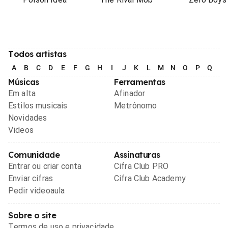
Todos artistas
A
B
C
D
E
F
G
H
I
J
K
L
M
N
O
P
Q
R
Músicas
Ferramentas
Em alta
Afinador
Estilos musicais
Metrônomo
Novidades
Videos
Comunidade
Assinaturas
Entrar ou criar conta
Cifra Club PRO
Enviar cifras
Cifra Club Academy
Pedir videoaula
Sobre o site
Termos de uso e privacidade