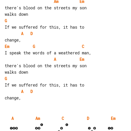
Am
Em
there's blood on the streets my son 

G
A
D
Em
G
C
A
Em
there's blood on the streets my son 

G
A
D
A
Am
C
D
Em