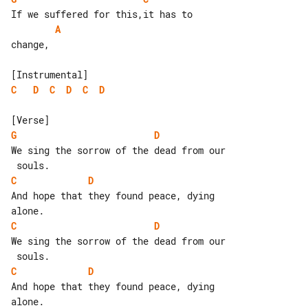
A
change,

C
D
C
D
C
D
G
D
We sing the sorrow of the dead from our

C
D
And hope that they found peace, dying 

C
D
We sing the sorrow of the dead from our

C
D
And hope that they found peace, dying 
