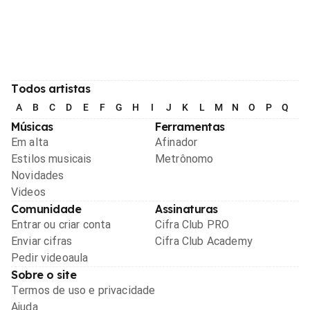
Todos artistas
A
B
C
D
E
F
G
H
I
J
K
L
M
N
O
P
Q
R
Músicas
Ferramentas
Em alta
Afinador
Estilos musicais
Metrônomo
Novidades
Videos
Comunidade
Assinaturas
Entrar ou criar conta
Cifra Club PRO
Enviar cifras
Cifra Club Academy
Pedir videoaula
Sobre o site
Termos de uso e privacidade
Ajuda