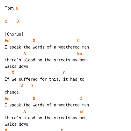
Tom
:
G
C
D
Em
G
C
A
Em
there's blood on the streets my son 

G
C
A
D
Em
G
C
A
Em
there's blood on the streets my son 

G
C