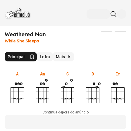
Weathered Man
Mídia
While She Sleeps
Principal
Letra
Mais
A
Am
C
D
Em
Continua depois do anúncio