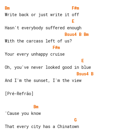
Bm
F#m
E
Bsus4
B
Bm
F#m
E
Bsus4
B
And I'm the sunset, I'm the view

[Pré-Refrão]

Bm
G
That every city has a Chinatown
