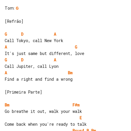
Tom
:
G
[Refrão]

G
D
A
A
G
G
D
A
A
Bm
Find a right and find a wrong

[Primeira Parte]

Bm
F#m
E
Bsus4
B
Bm