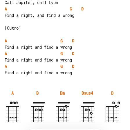
A
G
D
Find a right, and find a wrong

[Outro]

A
G
D
A
G
D
A
G
D
A
B
Bm
Bsus4
D