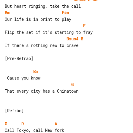
Bm
F#m
E
Bsus4
B
If there's nothing new to crave

[Pré-Refrão]

Bm
G
That every city has a Chinatown

[Refrão]

G
D
A