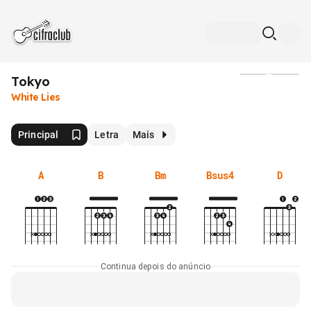
Tokyo
Mídia
White Lies
Principal
Letra
Mais
A
B
Bm
Bsus4
D
Continua depois do anúncio