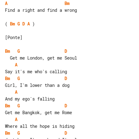
A
Bm
Find a right and find a wrong

( 
Bm
G
D
A
 )

[Ponte]

Bm
G
D
A
Bm
G
D
A
Bm
G
D
A
Bm
G
D