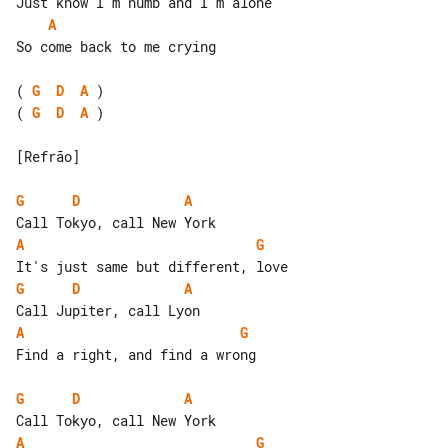
A
So come back to me crying

( 
G
D
A
( 
G
D
A
 )

[Refrão]

G
D
A
A
G
G
D
A
A
G
Find a right, and find a wrong

G
D
A
A
G