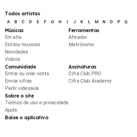
Todos artistas
A
B
C
D
E
F
G
H
I
J
K
L
M
N
O
P
Q
R
Músicas
Ferramentas
Em alta
Afinador
Estilos musicais
Metrônomo
Novidades
Videos
Comunidade
Assinaturas
Entrar ou criar conta
Cifra Club PRO
Enviar cifras
Cifra Club Academy
Pedir videoaula
Sobre o site
Termos de uso e privacidade
Ajuda
Baixe o aplicativo