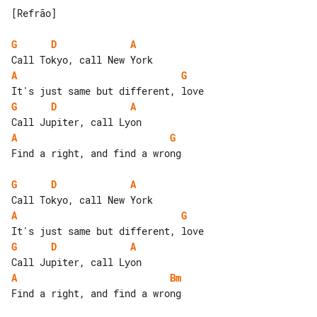
[Refrão]

G
D
A
A
G
G
D
A
A
G
Find a right, and find a wrong

G
D
A
A
G
G
D
A
A
Bm
Find a right, and find a wrong
