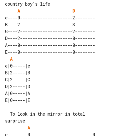
A
D
e----0---------------------2--------

B----2---------------------3--------

G----2---------------------2--------

D----2---------------------0--------

A----0---------------------0--------

E----0---------------------0--------

A
e|0-----|e 

B|2-----|B 

G|2-----|G 

D|2-----|D 

A|0-----|A 

  To look in the mirror in total 

A
e--------0-------------------------0-
