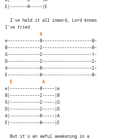
  I've held it all inward, Lord knows 

A
e-------------0--------------------0-

B-------------2--------------------0-

G-------------2--------------------1-

D-------------2--------------------2-

A-------------0--------------------2-

E-------------0--------------------0-

E
A
e|------------0-----|e 

B|------------2-----|B 

G|------------2-----|G 

D|------------2-----|D 

A|------------0-----|A 

  But it's an awful awakening in a 
