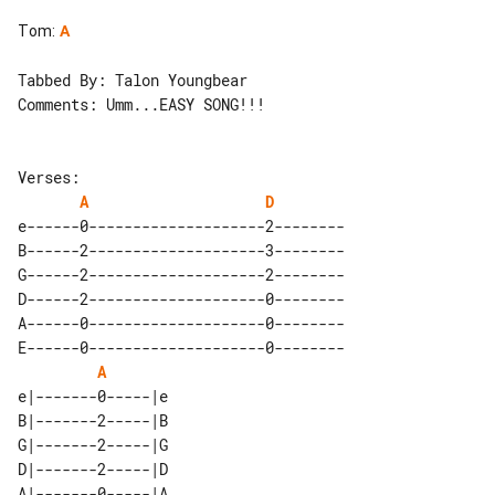
Tom
:
A
Tabbed By: Talon Youngbear

Comments: Umm...EASY SONG!!!

A
D
e------0--------------------2--------

B------2--------------------3--------

G------2--------------------2--------

D------2--------------------0--------

A------0--------------------0--------

E------0--------------------0--------

A
e|-------0-----|e 

B|-------2-----|B 

G|-------2-----|G 

D|-------2-----|D 

A|-------0-----|A 
