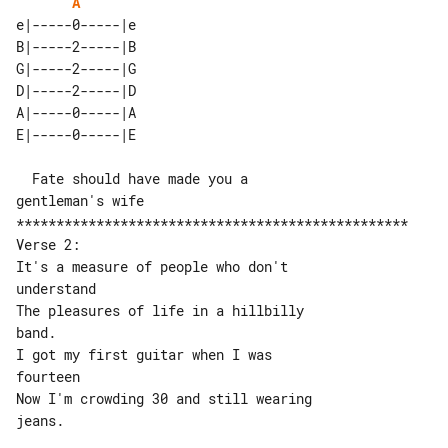
A
e|-----0-----|e 

B|-----2-----|B 

G|-----2-----|G 

D|-----2-----|D 

A|-----0-----|A 

  Fate should have made you a 

gentleman's wife

*************************************************

Verse 2:

It's a measure of people who don't 

understand

The pleasures of life in a hillbilly 

band.

I got my first guitar when I was 

fourteen

Now I'm crowding 30 and still wearing 
