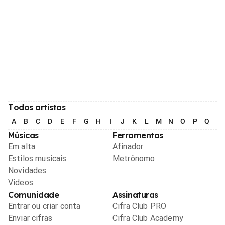
Todos artistas
A
B
C
D
E
F
G
H
I
J
K
L
M
N
O
P
Q
R
Músicas
Ferramentas
Em alta
Afinador
Estilos musicais
Metrônomo
Novidades
Videos
Comunidade
Assinaturas
Entrar ou criar conta
Cifra Club PRO
Enviar cifras
Cifra Club Academy