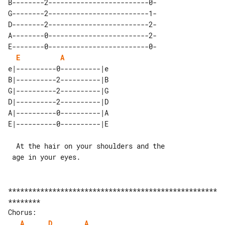
B--------2-------------------------0-

G--------2-------------------------1-

D--------2-------------------------2-

A--------0-------------------------2-

E--------0-------------------------0-

E
A
e|----------0----------|e 

B|----------2----------|B 

G|----------2----------|G 

D|----------2----------|D 

A|----------0----------|A 

  At the hair on your shoulders and the

 age in your eyes.

****************************************************
********

A
D
A