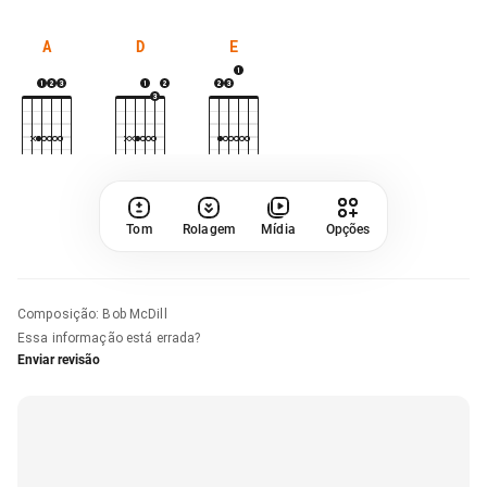
A
D
E
Tom
Rolagem
Mídia
Opções
Composição
:
Bob McDill
Essa informação está errada?
Enviar revisão