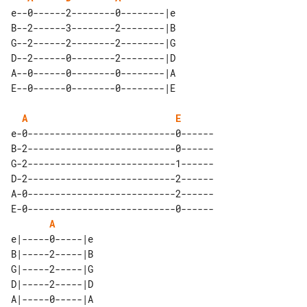
e--0------2--------0--------|e 

B--2------3--------2--------|B 

G--2------2--------2--------|G 

D--2------0--------2--------|D 

A--0------0--------0--------|A 

A
E
e-0---------------------------0------

B-2---------------------------0------

G-2---------------------------1------

D-2---------------------------2------

A-0---------------------------2------

E-0---------------------------0------

A
e|-----0-----|e 

B|-----2-----|B 

G|-----2-----|G 

D|-----2-----|D 

A|-----0-----|A 
