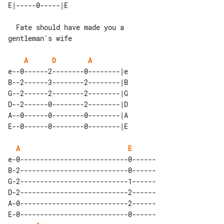
  Fate should have made you a 

gentleman's wife

A
D
A
e--0------2--------0--------|e 

B--2------3--------2--------|B 

G--2------2--------2--------|G 

D--2------0--------2--------|D 

A--0------0--------0--------|A 

A
E
e-0---------------------------0------

B-2---------------------------0------

G-2---------------------------1------

D-2---------------------------2------

A-0---------------------------2------

E-0---------------------------0------
