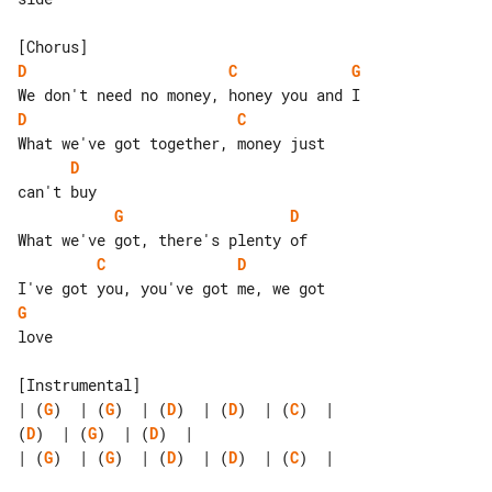
D
C
G
D
C
D
G
D
C
D
G
love

| (
G
)  | (
G
)  | (
D
)  | (
D
)  | (
C
(
D
)  | (
G
)  | (
D
| (
G
)  | (
G
)  | (
D
)  | (
D
)  | (
C
)  | 
