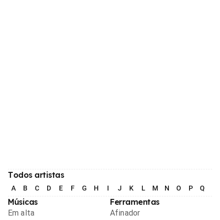
Todos artistas
A
B
C
D
E
F
G
H
I
J
K
L
M
N
O
P
Q
R
Músicas
Ferramentas
Em alta
Afinador