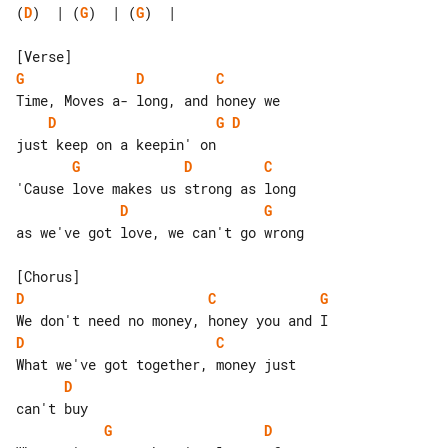
(
D
)  | (
G
)  | (
G
)  |

G
D
C
D
G
D
G
D
C
D
G
as we've got love, we can't go wrong

D
C
G
D
C
D
G
D