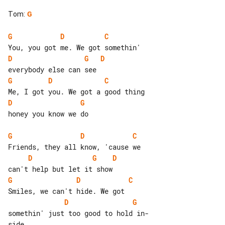
Tom
:
G
G
D
C
D
G
D
G
D
C
D
G
honey you know we do

G
D
C
D
G
D
G
D
C
D
G
somethin' just too good to hold in- 

side
