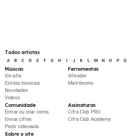
Todos artistas
A
B
C
D
E
F
G
H
I
J
K
L
M
N
O
P
Q
R
Músicas
Ferramentas
Em alta
Afinador
Estilos musicais
Metrônomo
Novidades
Videos
Comunidade
Assinaturas
Entrar ou criar conta
Cifra Club PRO
Enviar cifras
Cifra Club Academy
Pedir videoaula
Sobre o site