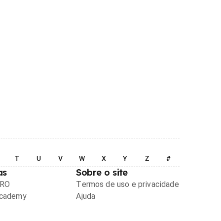
T
U
V
W
X
Y
Z
#
as
Sobre o site
PRO
Termos de uso e privacidade
Academy
Ajuda