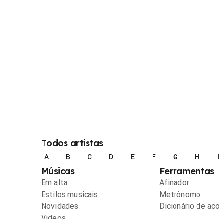
Todos artistas
A
B
C
D
E
F
G
H
Músicas
Ferramentas
Em alta
Afinador
Estilos musicais
Metrônomo
Novidades
Dicionário de ac
Videos