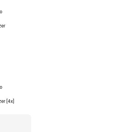
ro
zer
ro
er [4x]