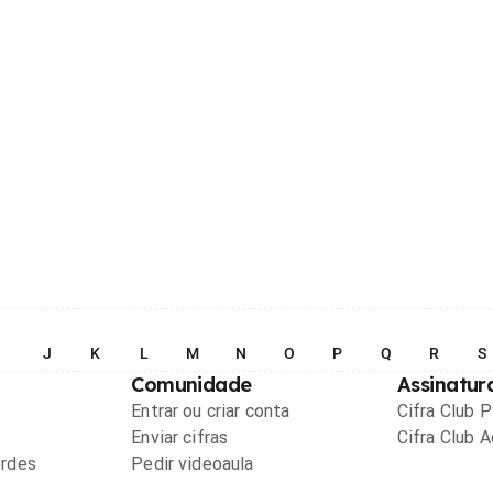
I
J
K
L
M
N
O
P
Q
R
S
Comunidade
Assinatur
Entrar ou criar conta
Cifra Club 
Enviar cifras
Cifra Club 
ordes
Pedir videoaula