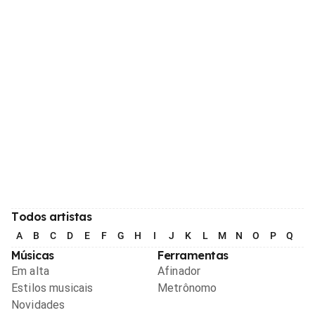
Todos artistas
A
B
C
D
E
F
G
H
I
J
K
L
M
N
O
P
Q
R
Músicas
Ferramentas
Em alta
Afinador
Estilos musicais
Metrônomo
Novidades