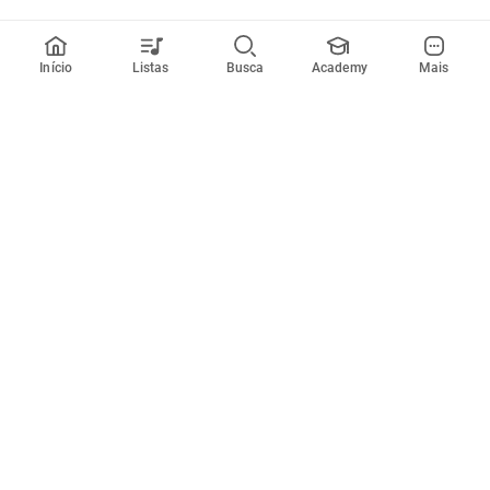
Início
Listas
Busca
Academy
Mais
Todos artistas
A
B
C
D
E
F
G
H
I
J
K
L
M
N
O
P
Q
R
Músicas
Ferramentas
Em alta
Afinador
Estilos musicais
Metrônomo
Novidades
Videos
Comunidade
Assinaturas
Entrar ou criar conta
Cifra Club PRO
Enviar cifras
Cifra Club Academy
Pedir videoaula