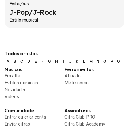
Exibições
J-Pop/J-Rock
Estilo musical
Todos artistas
A
B
C
D
E
F
G
H
I
J
K
L
M
N
O
P
Q
R
Músicas
Ferramentas
Em alta
Afinador
Estilos musicais
Metrônomo
Novidades
Videos
Comunidade
Assinaturas
Entrar ou criar conta
Cifra Club PRO
Enviar cifras
Cifra Club Academy