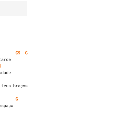
C9
G
D
dade

teus braços

G