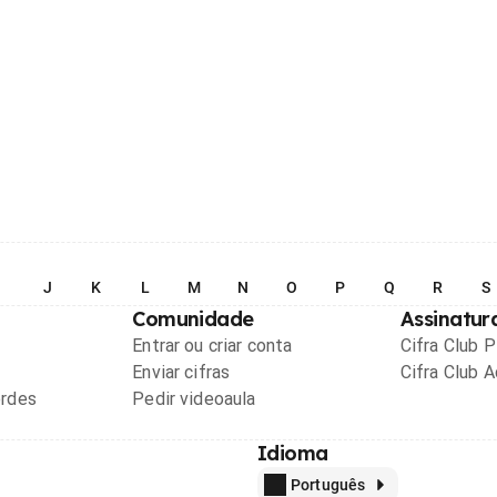
I
J
K
L
M
N
O
P
Q
R
S
Comunidade
Assinatur
Entrar ou criar conta
Cifra Club 
Enviar cifras
Cifra Club 
ordes
Pedir videoaula
Idioma
Português