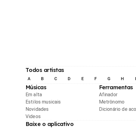
Todos artistas
A
B
C
D
E
F
G
H
Músicas
Ferramentas
Em alta
Afinador
Estilos musicais
Metrônomo
Novidades
Dicionário de ac
Videos
Baixe o aplicativo