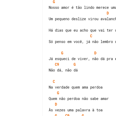
G
D
Um pequeno deslize virou avalanch
C
Só penso em você, já não lembro d
G
D
C9
G
Não dá, não dá

C
G
D
G
C9
G