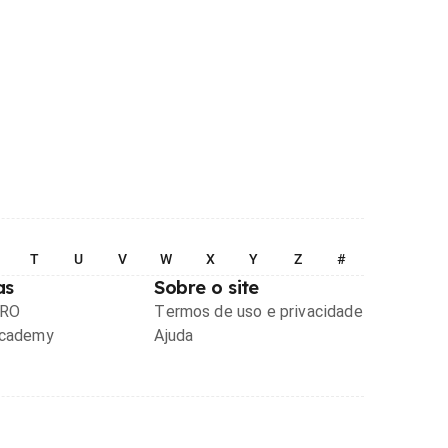
T
U
V
W
X
Y
Z
#
as
Sobre o site
PRO
Termos de uso e privacidade
Academy
Ajuda