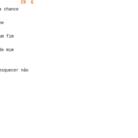
C9
G
e

e mim
