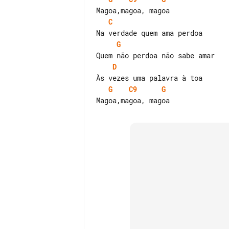
C
G
D
G
C9
G