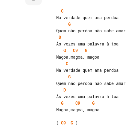
C
G
D
G
C9
G
C
G
D
G
C9
G
Magoa,magoa, magoa

( 
C9
G
 )
