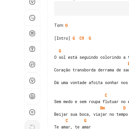
Tom
:
G
[Intro] 
G
C9
G
G
Coração transborda derrama de sau
Dá uma vontade afoita sonhar nos 
C
Bm
D
C
G
Te amar, te amar
