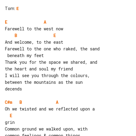
Tom
:
E
E
A
B
E
And welcome, to the east

Farewell to the one who raked, the sand

Thank you for the space we shared, and 

the heart and soul my friend

I will see you through the colours, 

between the mountains as the sun 

decends

C#m
B
A
E
grin

Common ground we walked upon, with 

common feelings & common things
