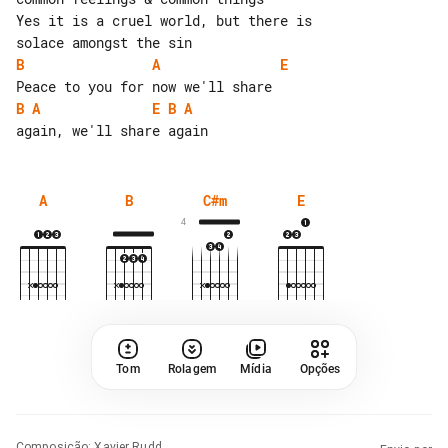
Yes it is a cruel world, but there is 

B
A
E
B
A
E
B
A
A
B
C#m
E
4
Tom
Rolagem
Mídia
Opções
Composição
:
Xavier Rudd