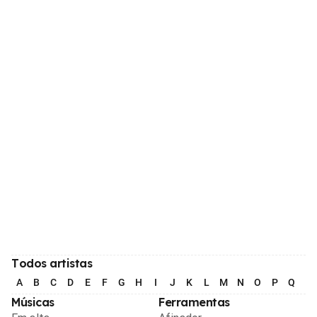
Todos artistas
A
B
C
D
E
F
G
H
I
J
K
L
M
N
O
P
Q
R
Músicas
Ferramentas