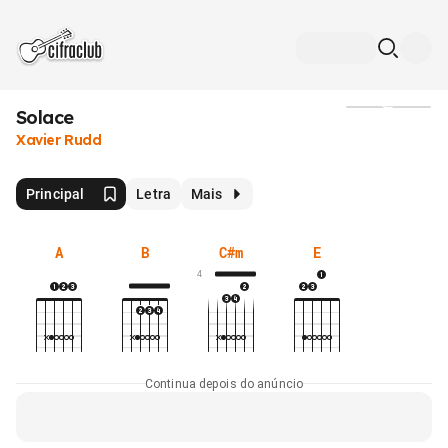
Solace
Mídia
Xavier Rudd
Principal
Letra
Mais
A
B
C#m
E
4
Continua depois do anúncio