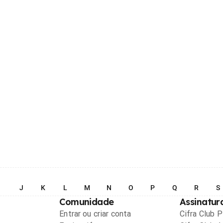
I
J
K
L
M
N
O
P
Q
R
S
Comunidade
Assinatur
Entrar ou criar conta
Cifra Club 