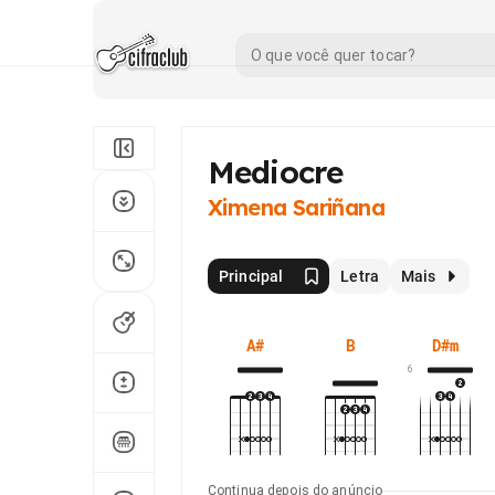
Mediocre
Ximena Sariñana
Principal
Letra
Mais
A#
B
D#m
6
Continua depois do anúncio