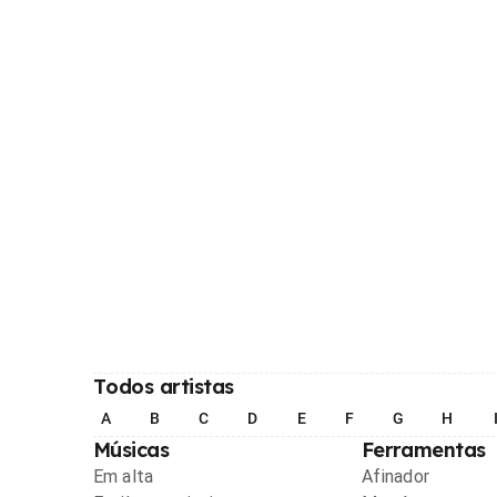
Todos artistas
A
B
C
D
E
F
G
H
Músicas
Ferramentas
Em alta
Afinador