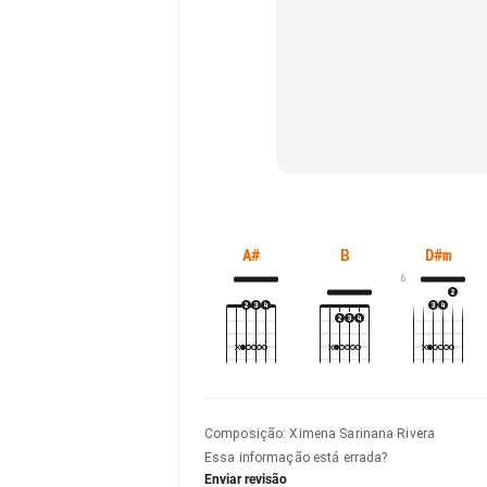
A#
B
D#m
6
Composição
:
Ximena Sarinana Rivera
Essa informação está errada?
Enviar revisão