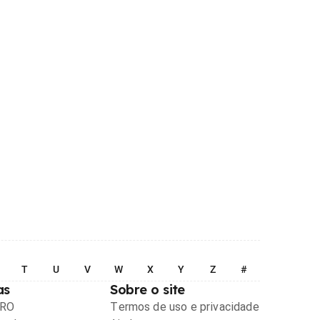
T
U
V
W
X
Y
Z
#
as
Sobre o site
PRO
Termos de uso e privacidade