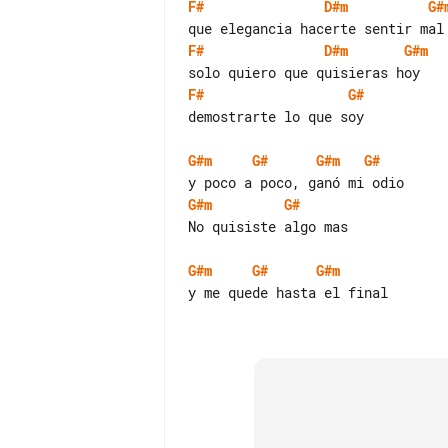
F#
D#m
G#
F#
D#m
G#m
F#
G#
demostrarte lo que soy

G#m
G#
G#m
G#
G#m
G#
No quisiste algo mas

G#m
G#
G#m
y me quede hasta el final
