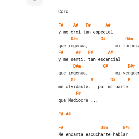
Coro

F#
A#
F#
A#
D#m
G#
D#m
F#
A#
F#
A#
D#m
G#
D#m
G#
B
G#
B
F#
que Mediocre ...

F#
A#
F#
D#m
G#m