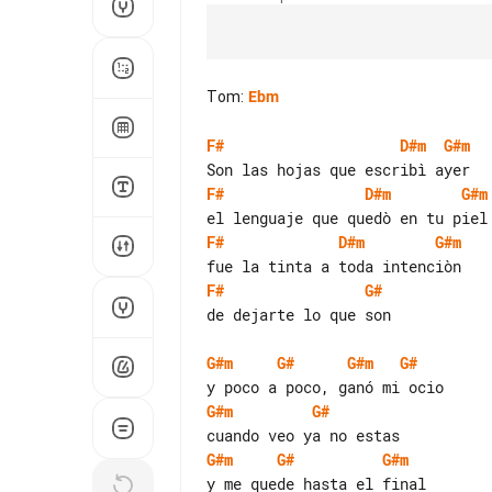
Tom
:
Ebm
F#
D#m
G#m
F#
D#m
G#m
F#
D#m
G#m
F#
G#
de dejarte lo que son

G#m
G#
G#m
G#
G#m
G#
G#m
G#
G#m
y me quede hasta el final
