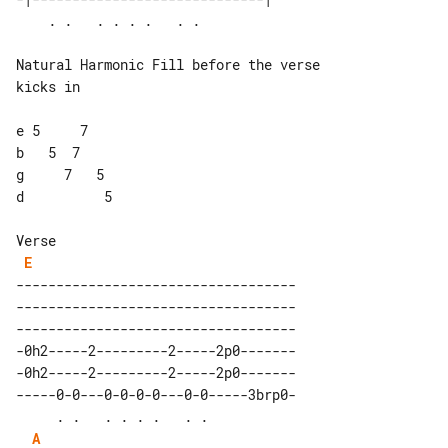
Natural Harmonic Fill before the verse 

kicks in

e 5     7

b   5  7

g     7   5

d          5

Verse

E
-----------------------------------

-----------------------------------

-----------------------------------

-0h2-----2---------2-----2p0-------

-0h2-----2---------2-----2p0-------

-----0-0---0-0-0-0---0-0-----3brp0-

     . .   . . . .   . .           

A