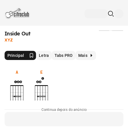
Inside Out
Mídia
XYZ
Principal
Letra
Tabs PRO
Mais
A
E
Continua depois do anúncio