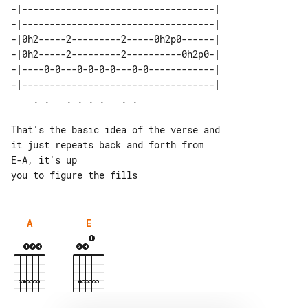
-|-----------------------------------| 

-|-----------------------------------| 

-|0h2-----2---------2-----0h2p0------| 

-|0h2-----2---------2----------0h2p0-| 

-|----0-0---0-0-0-0---0-0------------| 

-|-----------------------------------| 

That's the basic idea of the verse and 

it just repeats back and forth from 

E-A, it's up

A
E