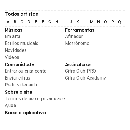
Todos artistas
A
B
C
D
E
F
G
H
I
J
K
L
M
N
O
P
Q
R
Músicas
Ferramentas
Em alta
Afinador
Estilos musicais
Metrônomo
Novidades
Videos
Comunidade
Assinaturas
Entrar ou criar conta
Cifra Club PRO
Enviar cifras
Cifra Club Academy
Pedir videoaula
Sobre o site
Termos de uso e privacidade
Ajuda
Baixe o aplicativo