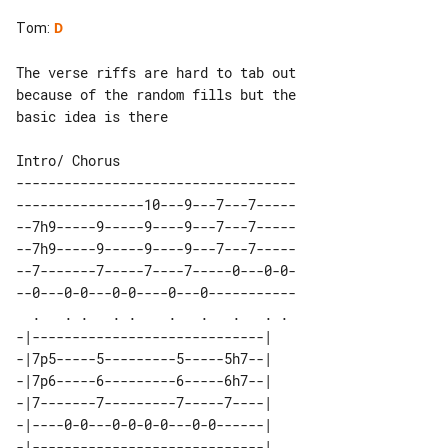
Tom
:
D
The verse riffs are hard to tab out 

because of the random fills but the 

basic idea is there

Intro/ Chorus

-----------------------------------

----------------10---9---7---7-----

--7h9-----9-----9----9---7---7-----

--7h9-----9-----9----9---7---7-----

--7-------7-----7----7-----0---0-0-

--0---0-0---0-0----0---0-----------

  .   . .   . .    .   .   .   . . 

-|-----------------------------| 

-|7p5-----5---------5-----5h7--| 

-|7p6-----6---------6-----6h7--| 

-|7-------7---------7-----7----| 

-|----0-0---0-0-0-0---0-0------| 

-|-----------------------------| 
