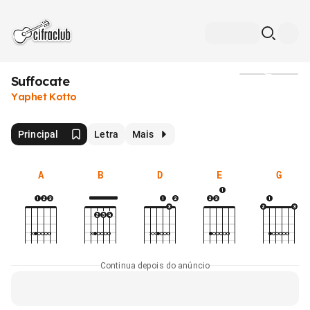
Suffocate
Mídia
Yaphet Kotto
Principal
Letra
Mais
A
B
D
E
G
Continua depois do anúncio