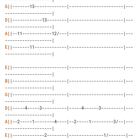
G
||-------13-------------|----------------------|---
D
||------------13--------|----------------------|---
A
||--11------------12/---|----------------------|---
E
||-------11-------------|----------------------|---
-------------------|

E
||----------------------|----------------------|---
B
||----------------------|----------------------|---
G
||----------------------|----------------------|---
D
||-----4-----3----------|-----4------3---------|---
A
||--2-----1--------4----|--2-----1---------3/--|---
E
||-------------2--------|--------------1/-------|--