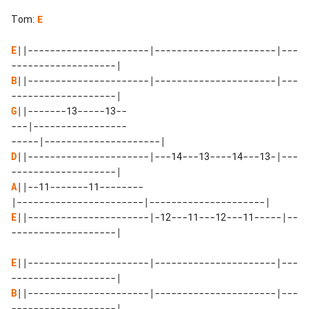
Tom
:
E
E
||----------------------|----------------------|---
B
||----------------------|----------------------|---
G
||-------13-----13-- 

---|----------------- 

D
||----------------------|---14---13----14---13-|---
A
||--11-------11-------- 

E
||----------------------|-12---11---12---11-----|--
-------------------|

E
||----------------------|----------------------|---
B
||----------------------|----------------------|---