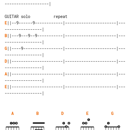
-------------------|

E
||--9------9------------|----------------------|---
B
||---9---9--9-----------|----------------------|---
G
||----9-----------------|----------------------|---
D
||----------------------|----------------------|---
A
||----------------------|----------------------|---
E
||----------------------|----------------------|---
A
B
D
E
G