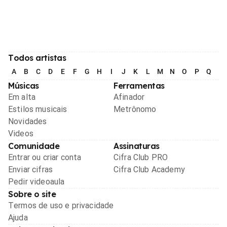
Todos artistas
A
B
C
D
E
F
G
H
I
J
K
L
M
N
O
P
Q
R
Músicas
Ferramentas
Em alta
Afinador
Estilos musicais
Metrônomo
Novidades
Videos
Comunidade
Assinaturas
Entrar ou criar conta
Cifra Club PRO
Enviar cifras
Cifra Club Academy
Pedir videoaula
Sobre o site
Termos de uso e privacidade
Ajuda