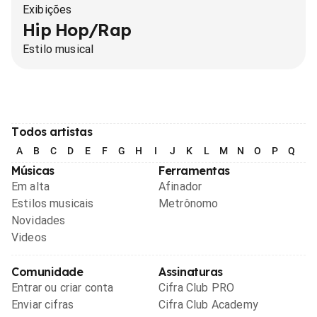
Exibições
Hip Hop/Rap
Estilo musical
Todos artistas
A
B
C
D
E
F
G
H
I
J
K
L
M
N
O
P
Q
R
Músicas
Ferramentas
Em alta
Afinador
Estilos musicais
Metrônomo
Novidades
Videos
Comunidade
Assinaturas
Entrar ou criar conta
Cifra Club PRO
Enviar cifras
Cifra Club Academy