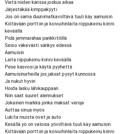
Vietä niiden kanssa joskus aikaa
Järjestäkää kimppakyyti
Jos on sama duunimatkaviiltävä tuuli käy aamuisin
Kiiltävään porttiin ja koivuihinlaita riippukeinu kiinni
keväällä
Pidä jemmarahaa pankkitilillä
Seiso väkevästi sänkys edessä
Aamuisin
Laita riippukeinu kiinni keväällä
Pese kasvosi ja käytä pyyhettä
Aamuisinurheilla jos jaksat pysyt kunnossa
Ja nukut hyvin
Hoida lasku lähikauppaan
Niin saat suuret alennukset
Jokainen markka jonka maksat veroja
Auttaa sinua myös
Lukita muista ovet ja auto
Kesällä yö on valoisa yöviiltävä tuuli käy aamuisin
Kiiltävään porttiin ja koivuihinlaita riippukeinu kiinni