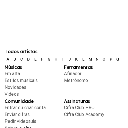
Todos artistas
A
B
C
D
E
F
G
H
I
J
K
L
M
N
O
P
Q
R
Músicas
Ferramentas
Em alta
Afinador
Estilos musicais
Metrônomo
Novidades
Videos
Comunidade
Assinaturas
Entrar ou criar conta
Cifra Club PRO
Enviar cifras
Cifra Club Academy
Pedir videoaula