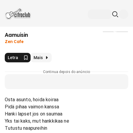
Aamuisin
Mídia
Zen Cafe
Letra
Mais
Continua depois do anúncio
Osta asunto, hoida koiraa
Pidä pihaa vaimon kanssa
Hanki lapset jos on saumaa
Yks tai kaks, mut hankkikaa ne
Tutustu naapureihin