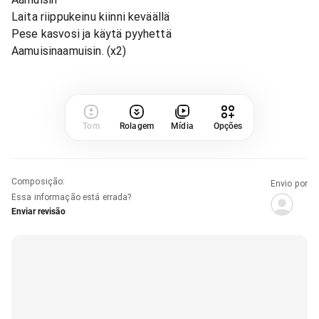
Laita riippukeinu kiinni keväällä
Pese kasvosi ja käytä pyyhettä
Aamuisinaamuisin. (x2)
Tom
Rolagem
Mídia
Opções
Composição
:
Envio por
Essa informação está errada?
Enviar revisão