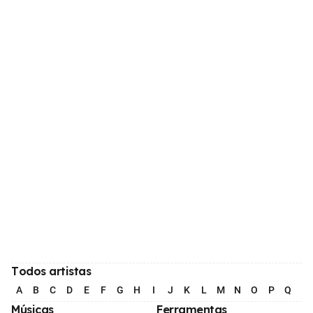
Todos artistas
A
B
C
D
E
F
G
H
I
J
K
L
M
N
O
P
Q
R
Músicas
Ferramentas