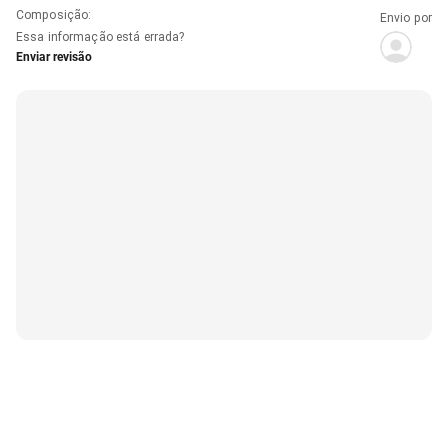
Composição
:
Envio por
Essa informação está errada?
Enviar revisão