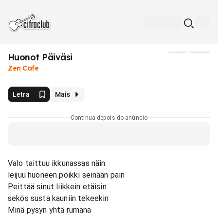
Huonot Päiväsi
Mídia
Zen Cafe
Letra
Mais
Continua depois do anúncio
Valo taittuu ikkunassas näin
leijuu huoneen poikki seinään päin
Peittää sinut liikkein etäisin
sekös susta kauniin tekeekin
Minä pysyn yhtä rumana