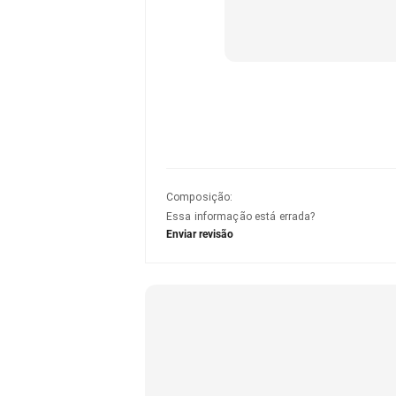
Composição
:
Essa informação está errada?
Enviar revisão