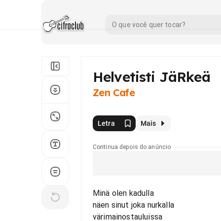
Helvetisti JäRkeä
Zen Cafe
Letra
Mais
Continua depois do anúncio
Minä olen kadulla
näen sinut joka nurkalla
värimainostauluissa