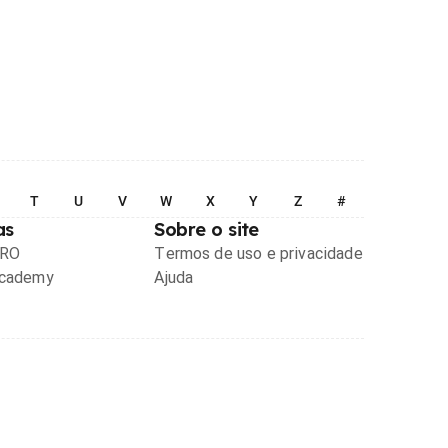
T
U
V
W
X
Y
Z
#
as
Sobre o site
PRO
Termos de uso e privacidade
Academy
Ajuda