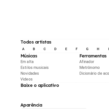
Todos artistas
A
B
C
D
E
F
G
H
Músicas
Ferramentas
Em alta
Afinador
Estilos musicais
Metrônomo
Novidades
Dicionário de ac
Videos
Baixe o aplicativo
Aparência