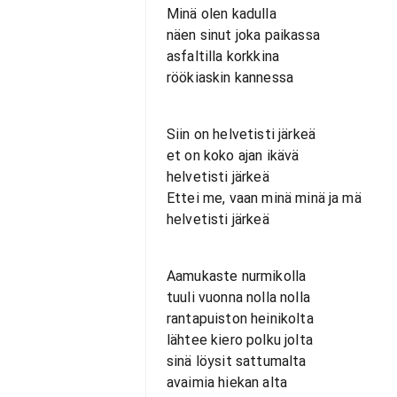
Minä olen kadulla
näen sinut joka paikassa
asfaltilla korkkina
röökiaskin kannessa
Siin on helvetisti järkeä
et on koko ajan ikävä
helvetisti järkeä
Ettei me, vaan minä minä ja mä
helvetisti järkeä
Aamukaste nurmikolla
tuuli vuonna nolla nolla
rantapuiston heinikolta
lähtee kiero polku jolta
sinä löysit sattumalta
avaimia hiekan alta