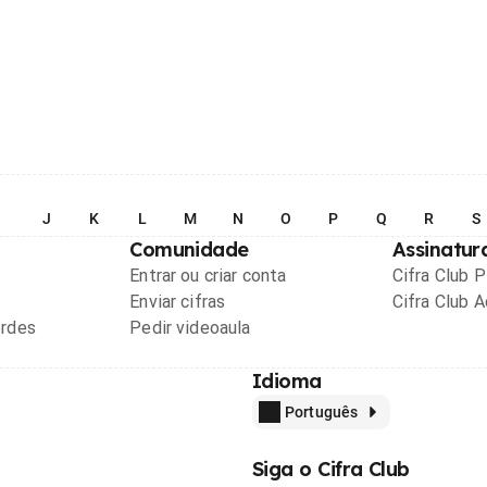
I
J
K
L
M
N
O
P
Q
R
S
Comunidade
Assinatur
Entrar ou criar conta
Cifra Club 
Enviar cifras
Cifra Club 
ordes
Pedir videoaula
Idioma
Português
Siga o Cifra Club