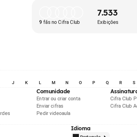
7.533
9
fãs no Cifra Club
Exibições
I
J
K
L
M
N
O
P
Q
R
S
Comunidade
Assinatur
Entrar ou criar conta
Cifra Club 
Enviar cifras
Cifra Club 
ordes
Pedir videoaula
Idioma