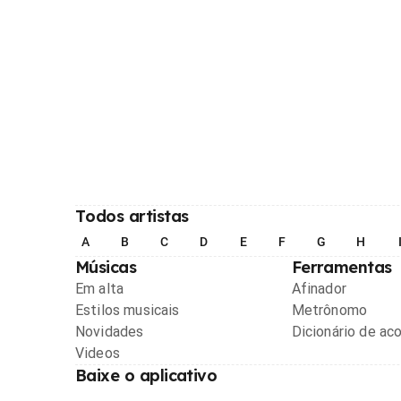
Todos artistas
A
B
C
D
E
F
G
H
Músicas
Ferramentas
Em alta
Afinador
Estilos musicais
Metrônomo
Novidades
Dicionário de ac
Videos
Baixe o aplicativo