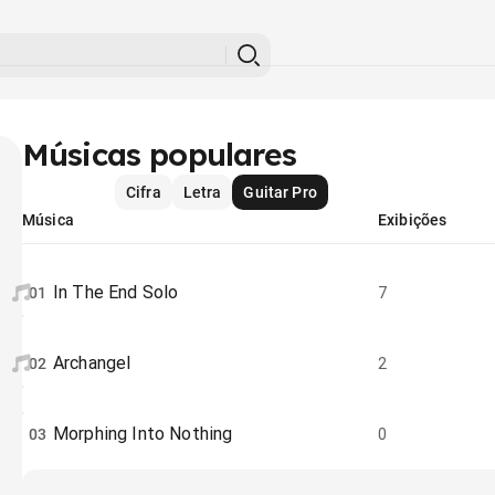
Músicas populares
Cifra
Letra
Guitar Pro
Música
Exibições
In The End Solo
01
7
Archangel
02
2
Morphing Into Nothing
03
0