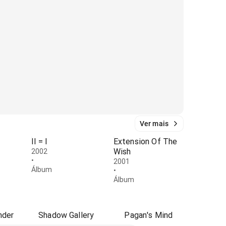
Ver mais
II = I
Extension Of The
Wish
2002
•
2001
Álbum
•
Álbum
nder
Shadow Gallery
Pagan's Mind