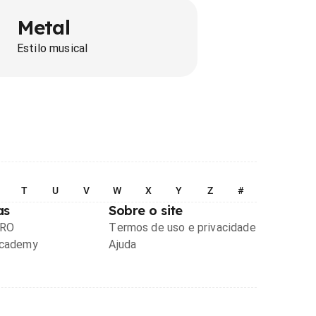
Metal
Estilo musical
T
U
V
W
X
Y
Z
#
as
Sobre o site
PRO
Termos de uso e privacidade
Academy
Ajuda