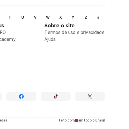
T
U
V
W
X
Y
Z
#
as
Sobre o site
PRO
Termos de uso e privacidade
Academy
Ajuda
radas
Feito com
em todo o Brasil