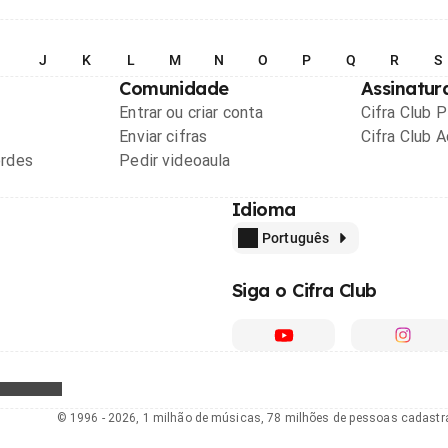
I
J
K
L
M
N
O
P
Q
R
S
Comunidade
Assinatur
Entrar ou criar conta
Cifra Club 
Enviar cifras
Cifra Club 
ordes
Pedir videoaula
Idioma
Português
Siga o Cifra Club
© 1996 - 2026, 1 milhão de músicas, 78 milhões de pessoas cadast