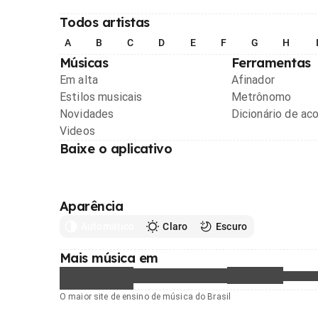
Todos artistas
A
B
C
D
E
F
G
H
Músicas
Ferramentas
Em alta
Afinador
Estilos musicais
Metrônomo
Novidades
Dicionário de ac
Videos
Baixe o aplicativo
Aparência
Automático
Claro
Escuro
Mais música em
O maior site de ensino de música do Brasil